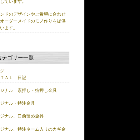
供しています。
ランドのデザインやご希望に合わせ
、オーダーメイドのモノ作りを提供
ています。
カテゴリー一覧
ログ
ＥＴＡＬ 日記
リジナル 素押し・箔押し金具
リジナル・特注金具
リジナル、口前留め金具
リジナル、特注ネーム入りのカギ金