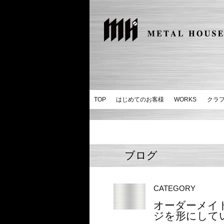
TOP
はじめてのお客様
WORKS
クラ
ブログ
CATEGORY
オーダーメイ
ジを形にしていま