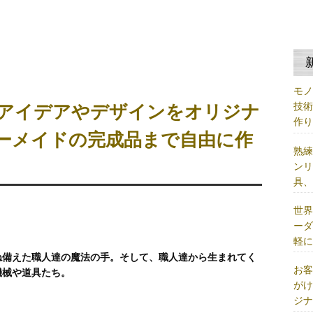
モ
技
アイデアやデザインをオリジナ
作
ーメイドの完成品まで自由に作
熟
ン
具
世
ー
軽
ね備えた職人達の魔法の手。そして、職人達から生まれてく
お
機械や道具たち。
が
ジ