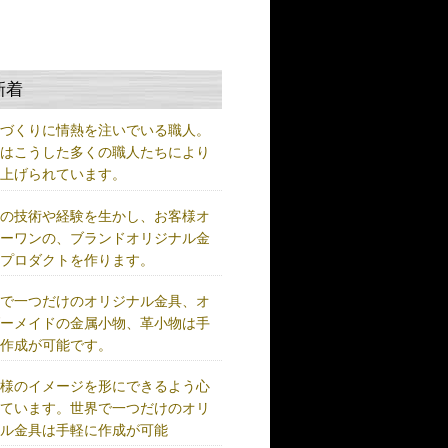
新着
ノづくりに情熱を注いでいる職人。
術はこうした多くの職人たちにより
り上げられています。
練の技術や経験を生かし、お客様オ
リーワンの、ブランドオリジナル金
、プロダクトを作ります。
界で一つだけのオリジナル金具、オ
ダーメイドの金属小物、革小物は手
に作成が可能です。
客様のイメージを形にできるよう心
けています。世界で一つだけのオリ
ナル金具は手軽に作成が可能