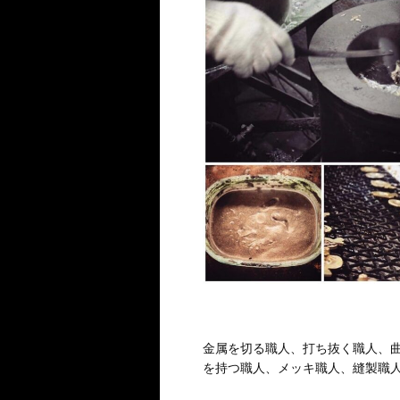
金属を切る職人、打ち抜く職人、
を持つ職人、メッキ職人、縫製職人