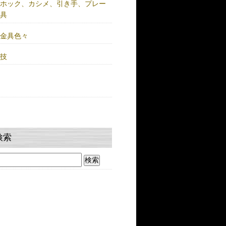
注ホック、カシメ、引き手、プレー
金具
鍮金具色々
人技
検索