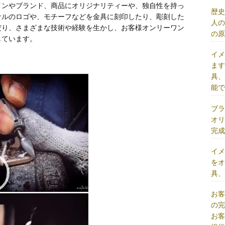
インやブランド、商品にオリジナリティーや、独自性を持っ
歴
ナルのロゴや、モチーフなどを金具に刻印したり、彫刻した
人
だり、さまざまな技術や経験を生かし、お客様オンリーワン
の
しています。
イ
ま
具
能
ブ
オ
完
イ
を
具
お
の
お