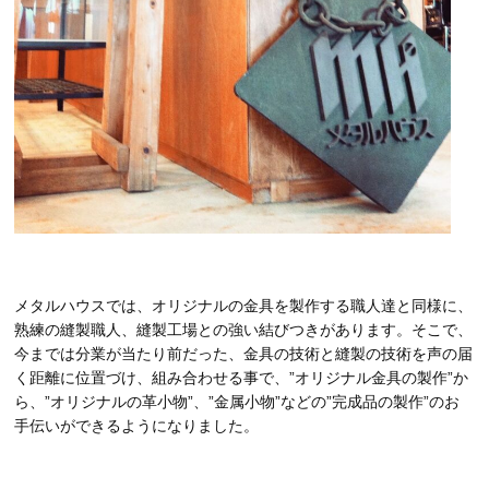
メタルハウスでは、オリジナルの金具を製作する職人達と同様に、
熟練の縫製職人、縫製工場との強い結びつきがあります。そこで、
今までは分業が当たり前だった、金具の技術と縫製の技術を声の届
く距離に位置づけ、組み合わせる事で、
”
オリジナル金具の製作
”
か
ら、
”
オリジナルの革小物
”
、
”
金属小物
”
などの
”
完成品の製作
”
のお
手伝いができるようになりました。