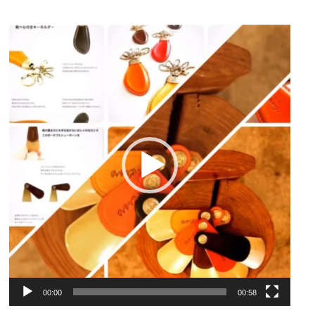
動
画
プ
レ
ー
ヤ
ー
00:00
00:58