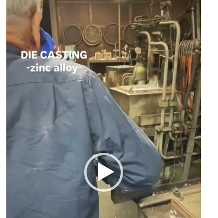
動
画
プ
レ
ー
ヤ
ー