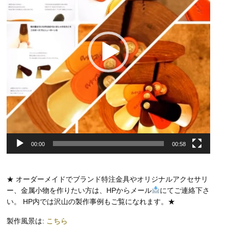
ヤ
ー
00:00
00:58
★ オーダーメイドでブランド特注金具やオリジナルアクセサリ
ー、金属小物を作りたい方は、HPからメール
にてご連絡下さ
い。 HP内では沢山の製作事例もご覧になれます。★
製作風景は:
こちら