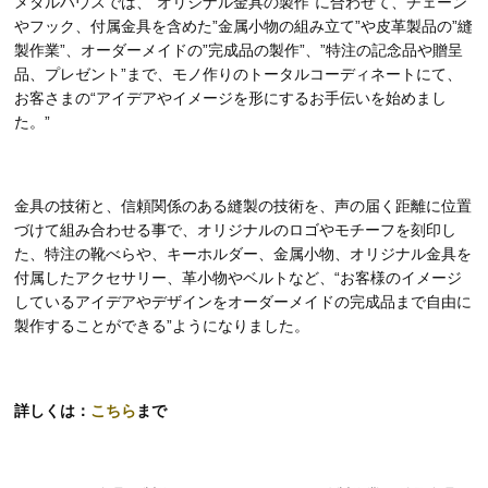
メタルハウスでは、”オリジナル金具の製作”に合わせて、チェーン
やフック、付属金具を含めた”金属小物の組み立て”や皮革製品の”縫
製作業”、オーダーメイドの”完成品の製作”、”特注の記念品や贈呈
品、プレゼント”まで、モノ作りのトータルコーディネートにて、
お客さまの“アイデアやイメージを形にするお手伝いを始めまし
た。”
金具の技術と、信頼関係のある縫製の技術を、声の届く距離に位置
づけて組み合わせる事で、オリジナルのロゴやモチーフを刻印し
た、特注の靴べらや、キーホルダー、金属小物、オリジナル金具を
付属したアクセサリー、革小物やベルトなど、“お客様のイメージ
しているアイデアやデザインをオーダーメイドの完成品まで自由に
製作することができる”ようになりました。
詳しくは：
こちら
まで