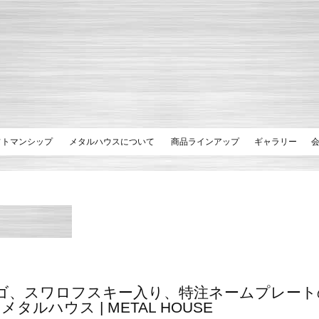
フトマンシップ
メタルハウスについて
商品ラインアップ
ギャラリー
ゴ、スワロフスキー入り、特注ネームプレートの
メタルハウス | METAL HOUSE