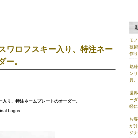
モ
技
スワロフスキー入り、特注ネー
作
ダー。
熟
ン
具
世
ー
ー入り、特注ネームプレートのオーダー。
軽
inal Logos.
お
が
ジ