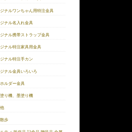
リジナルワンちゃん用特注金具
リジナル名入れ金具
リジナル携帯ストラップ金具
リジナル特注家具用金具
リジナル特注手カン
リジナル金具いろいろ
ーホルダー金具
バ塗り機、墨塗り機
の他
い散歩
ルティ.販促品.記念品.贈呈品.金属