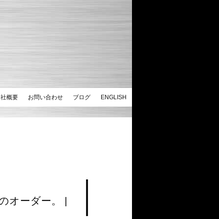
会社概要
お問い合わせ
ブログ
ENGLISH
オーダー。 |