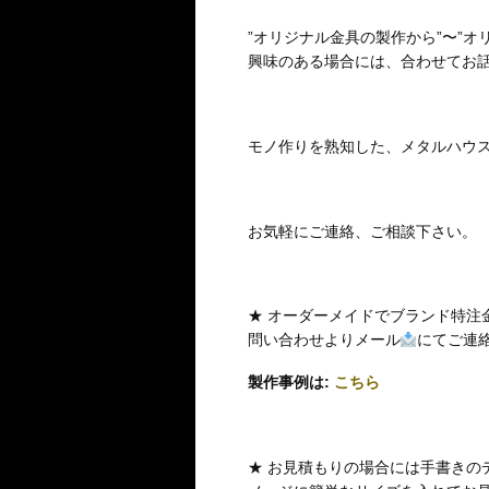
”オリジナル金具の製作から”〜”
興味のある場合には、合わせてお
モノ作りを熟知した、メタルハウ
お気軽にご連絡、ご相談下さい。
★ オーダーメイドでブランド特注
問い合わせよりメール
にてご連
製作事例は:
こちら
★ お見積もりの場合には手書きの