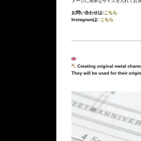
メージに簡単なサイズを入れてお
お問い合わせは:
こちら
Instagramは:
こちら
Creating original metal charm
They will be used for their origi
動
画
プ
レ
ー
ヤ
ー