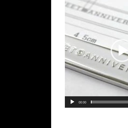
画
プ
レ
ー
ヤ
ー
00:00