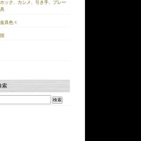
注ホック、カシメ、引き手、プレー
金具
鍮金具色々
人技
検索