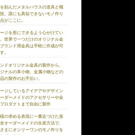
史を刻んだメタルハウスの道具と職
の技。誰にも真似できないモノ作り
原点がここに。
メージを形にできるよう心がけてい
す。世界で一つだけのオリジナル金
、ブランド用金具は手軽に作成が可
です。
ランドオリジナル金具の製作から、
リジナルの革小物、金属小物などの
成品の製作のお手伝い。
メージしているアイデアやデザイン
オーダーメイドのアクセサリーや金
、プロダクトまで自由に製作
客様の求める表現に一番近づけた形
完全オーダーメイドの生産方法で、
客さまにオンリーワンのモノ作りを