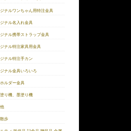
リジナルワンちゃん用特注金具
リジナル名入れ金具
リジナル携帯ストラップ金具
リジナル特注家具用金具
リジナル特注手カン
リジナル金具いろいろ
ーホルダー金具
バ塗り機、墨塗り機
の他
い散歩
ルティ.販促品.記念品.贈呈品.金属