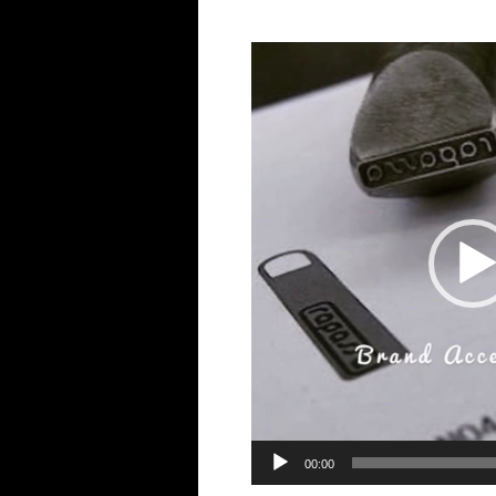
動
画
プ
レ
ー
ヤ
ー
00:00