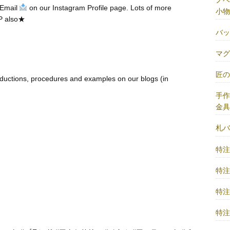
 Email
on our Instagram Profile page. Lots of more
小物
P also★
バ
マ
匠
ductions, procedures and examples on our blogs (in
手
金
札
特
特
特
特