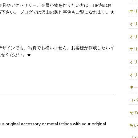
金具やアクセサリー、金属小物を作りたい方は、HP内のお
オ
絡下さい。 ブログでは沢山の製作事例もご覧になれます。★
オ
オ
デザインでも、写真でも構いません。お客様が作成したいイ
オ
見せください。★
オ
オ
キ
コ
そ
r original accessory or metal fittings with your original
ち
ノベ