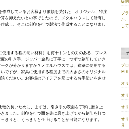
提
を作成しているお客様より依頼を受けた、オリジナル、特注
ブ
予算を抑えたいとの事でしたので、メタルハウスにて所有し
た
を作成し、そこに刻印を打つ製法で作成することになりまし
し
に使用する程の硬い材料）を何十トンもの力のある、プレス
程度の引き手、ジッパー金具に丁寧に一つずつ刻印していき
ブ
マークが分かりますか？メタルハウスでは、建築に使用する
Ｍ
しいですが、家具に使用する程度までの大きさのオリジナル
相談ください。お客様のアイデアを形にするお手伝いをさせ
オ
オ
比較的長いために、まずは、引き手の表面を丁寧に磨き上
オ
いきました。刻印を打つ面を先に磨き上げてから刻印を打つ
オ
はっきりと、くっきりと仕上げることが可能になります。
具