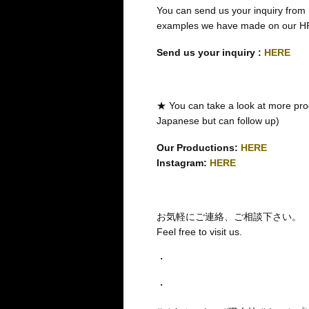
You can send us your inquiry from
examples we have made on our H
Send us your inquiry :
HERE
★ You can take a look at more pro
Japanese but can follow up)
Our Productions:
HERE
Instagram:
HERE
お気軽にご連絡、ご相談下さい。
Feel free to visit us.
・
・