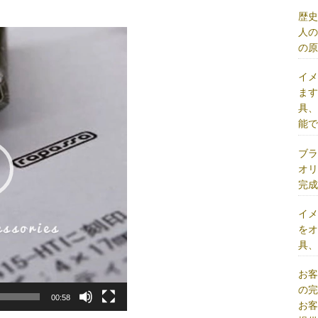
歴
人
の
イ
ま
具
能
ブ
オ
完
イ
を
具
お
の
00:58
お