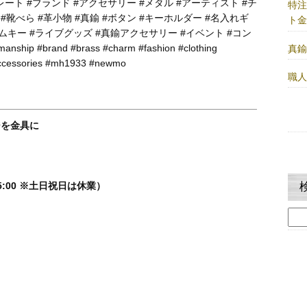
レート #ブランド #アクセサリー #メタル #アーティスト #チ
特
 #靴べら #革小物 #真鍮 #ボタン #キーホルダー #名入れギ
ト
ームキー #ライブグッズ #真鍮アクセサリー #イベント #コン
hip #brand #brass #charm #fashion #clothing
真
accessories #mh1933 #newmo
職
ジを金具に
5:00 ※土日祝日は休業）
検
索: