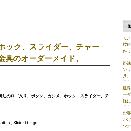
モ
技
ホック、スライダー、チャー
作
金具のオーダーメイド。
熟
ン
具
世
ー
特注のロゴ入り、ボタン、カシメ、ホック、スライダー、チ
軽
お
が
ton , Slider fittings.
ジ