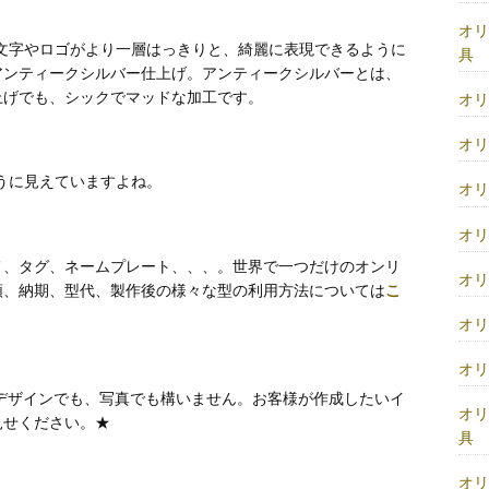
オ
文字やロゴがより一層はっきりと、綺麗に表現できるように
具
アンティークシルバー仕上げ。アンティークシルバーとは、
上げでも、シックでマッドな加工です。
オ
オ
うに見えていますよね。
オ
オ
メ、タグ、ネームプレート、、、。世界で一つだけのオンリ
オ
順、納期、型代、製作後の様々な型の利用方法については
こ
オ
オ
デザインでも、写真でも構いません。お客様が作成したいイ
オ
見せください。★
具
オ