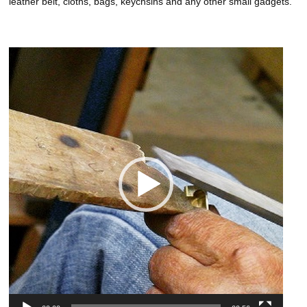
leather belt, cloths, bags, keychsins and any other small gadgets.
動
画
プ
レ
ー
ヤ
ー