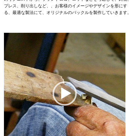
プレス、削り出しなど、、お客様のイメージやデザインを形にす
る、最適な製法にて、オリジナルのバックルを製作していきます。
動
画
プ
レ
ー
ヤ
ー