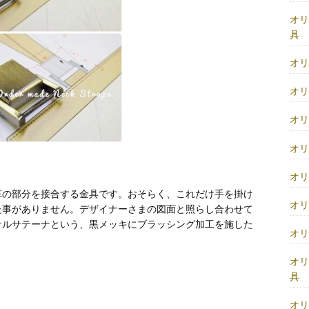
オ
具
オ
オ
オ
オ
オ
革の部分を接合する金具です。おそらく、これだけ手を掛け
オ
た事がありません。デザイナーさまの図面と照らし合わせて
ケルサテーナという、黒メッキにブラッシング加工を施した
オ
オ
具
オ