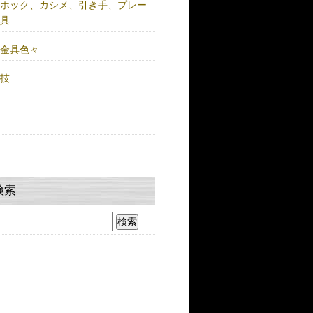
注ホック、カシメ、引き手、プレー
金具
鍮金具色々
人技
検索