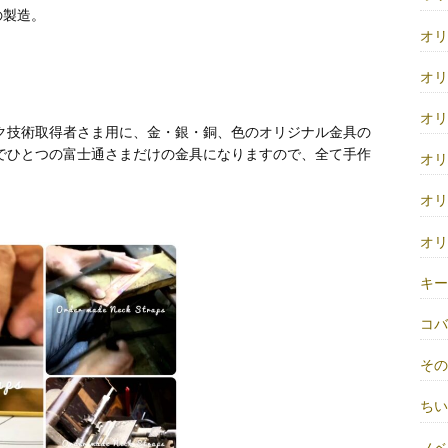
の製造。
オ
オ
オ
ク技術取得者さま用に、金・銀・銅、色のオリジナル金具の
でひとつの富士通さまだけの金具になりますので、全て手作
オ
オ
オ
キ
コ
そ
ち
ノベ