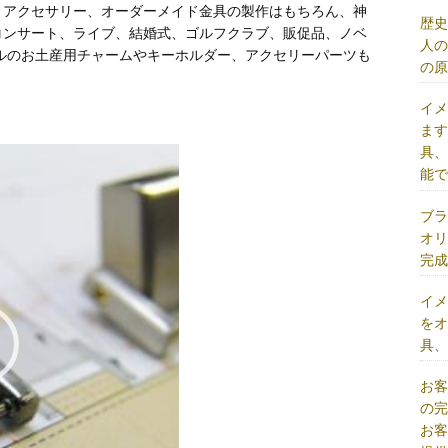
、アクセサリー、オーダーメイド金具の製作はもちろん、神
歴
コンサート、ライブ、結婚式、ゴルフクラブ、販促品、ノベ
人
ルのお土産用チャームやキーホルダー、アクセリーパーツも
の
イ
ま
具
能
ブ
オ
完
イ
を
具
お
の
お