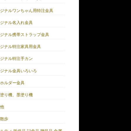
リジナルワンちゃん用特注金具
リジナル名入れ金具
リジナル携帯ストラップ金具
リジナル特注家具用金具
リジナル特注手カン
リジナル金具いろいろ
ーホルダー金具
バ塗り機、墨塗り機
の他
い散歩
ルティ.販促品.記念品.贈呈品.金属