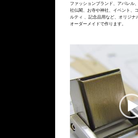
ファッションブランド、アパレル
社仏閣、お寺や神社、イベント、
ルティ 、記念品用など、オリジナ
オーダーメイドで作ります。
動
画
プ
レ
ー
ヤ
ー