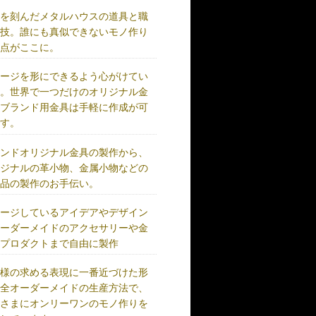
史を刻んだメタルハウスの道具と職
の技。誰にも真似できないモノ作り
原点がここに。
メージを形にできるよう心がけてい
す。世界で一つだけのオリジナル金
、ブランド用金具は手軽に作成が可
です。
ランドオリジナル金具の製作から、
リジナルの革小物、金属小物などの
成品の製作のお手伝い。
メージしているアイデアやデザイン
オーダーメイドのアクセサリーや金
、プロダクトまで自由に製作
客様の求める表現に一番近づけた形
完全オーダーメイドの生産方法で、
客さまにオンリーワンのモノ作りを