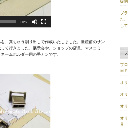
提
ブ
た
00:56
し
具を、真ちゅう削り出しで作成いたしました。量産前のサン
成して行きました。展示会や、ショップの店員、マスコミ・
、ネームホルダー用の手カンです。
ブ
Ｍ
オ
オ
オ
オ
具