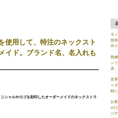
モ
技
を使用して、特注のネックスト
作
メイド。ブランド名、名入れも
熟
ン
具
世
ー
軽
イニシャルやロゴを刻印したオーダーメイドのネックストラ
お
が
ジ