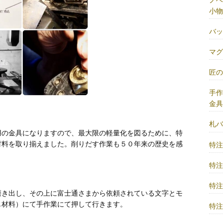
小物
バ
マ
匠
手
金
札
用の金具になりますので、最大限の軽量化を図るために、特
材料を取り揃えました。削りだす作業も５０年来の歴史を感
特
特
特
磨き出し、その上に富士通さまから依頼されている文字とモ
じ材料）にて手作業にて押して行きます。
特