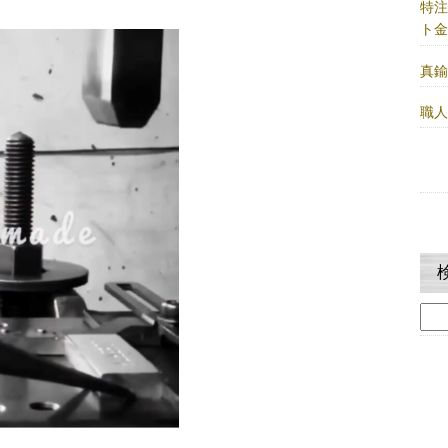
特
ト
真
職
検
索: