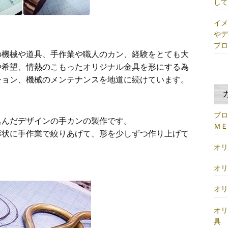
し
イ
や
プ
の機械や道具、手作業や職人のカン、経験をとても大
や希望、情熱のこもったオリジナル金具を形にする為
ション、機械のメンテナンスを地道に続けています。
ブ
込んだデザインの手カンの製作です。
Ｍ
形状に手作業で絞りあげて、形を少しずつ作り上げて
オ
オ
オ
オ
具