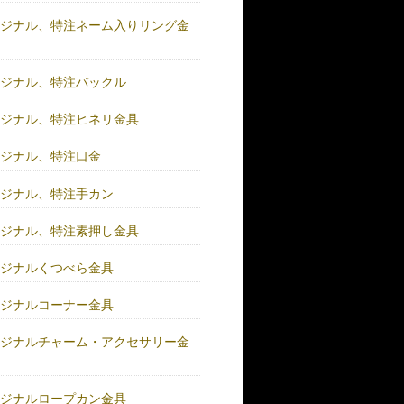
リジナル、特注ネーム入りリング金
リジナル、特注バックル
リジナル、特注ヒネリ金具
リジナル、特注口金
リジナル、特注手カン
リジナル、特注素押し金具
リジナルくつべら金具
リジナルコーナー金具
リジナルチャーム・アクセサリー金
リジナルロープカン金具