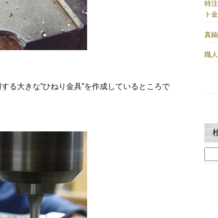
特
ト
真
職
する大きな”ひねり金具”を作成しているところで
検
索: