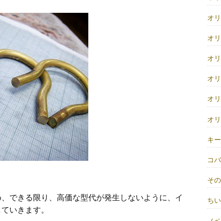
オ
オ
オ
オ
オ
オ
キ
コ
そ
め、できる限り、高価な型代が発生しないように、イ
ち
していきます。
ノベ