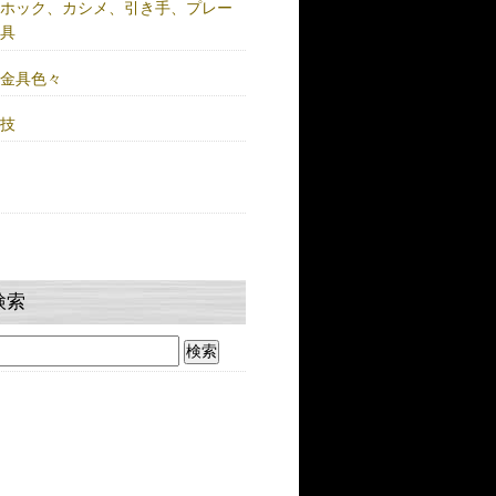
注ホック、カシメ、引き手、プレー
金具
鍮金具色々
人技
検索