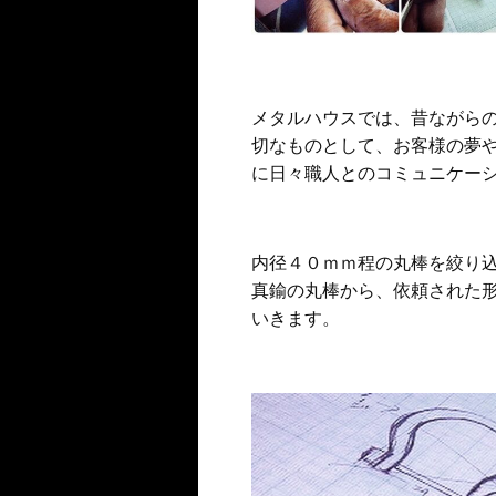
メ
タルハウスでは、昔ながら
切なものとして、お客様の夢
に日々職人とのコミュニケー
内径４０ｍｍ程の丸棒を絞り
真鍮の丸棒から、依頼された
いきます。