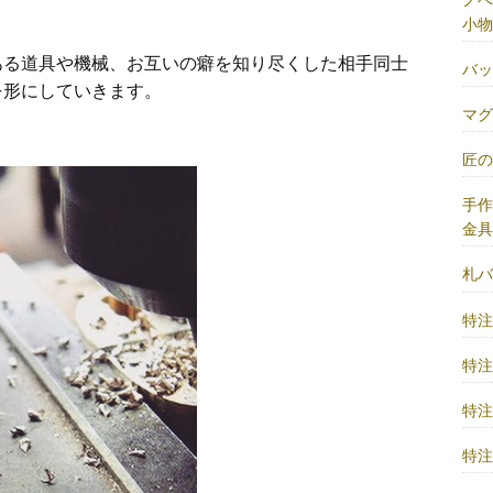
小物
ある道具や機械、お互いの癖を知り尽くした相手同士
バ
を形にしていきます。
マ
匠
手
金
札
特
特
特
特