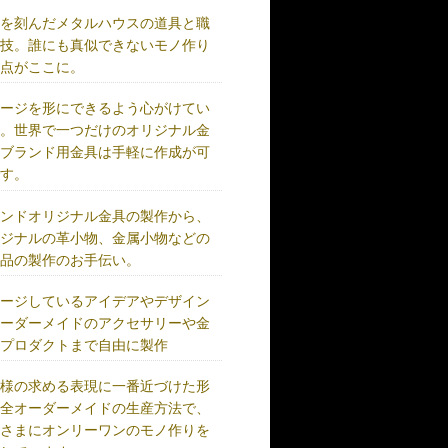
史を刻んだメタルハウスの道具と職
の技。誰にも真似できないモノ作り
原点がここに。
メージを形にできるよう心がけてい
す。世界で一つだけのオリジナル金
、ブランド用金具は手軽に作成が可
です。
ランドオリジナル金具の製作から、
リジナルの革小物、金属小物などの
成品の製作のお手伝い。
メージしているアイデアやデザイン
オーダーメイドのアクセサリーや金
、プロダクトまで自由に製作
客様の求める表現に一番近づけた形
完全オーダーメイドの生産方法で、
客さまにオンリーワンのモノ作りを