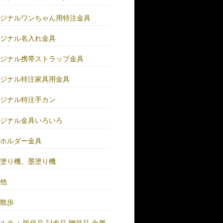
リジナルワンちゃん用特注金具
リジナル名入れ金具
リジナル携帯ストラップ金具
リジナル特注家具用金具
リジナル特注手カン
リジナル金具いろいろ
ーホルダー金具
バ塗り機、墨塗り機
の他
い散歩
ルティ.販促品.記念品.贈呈品.金属