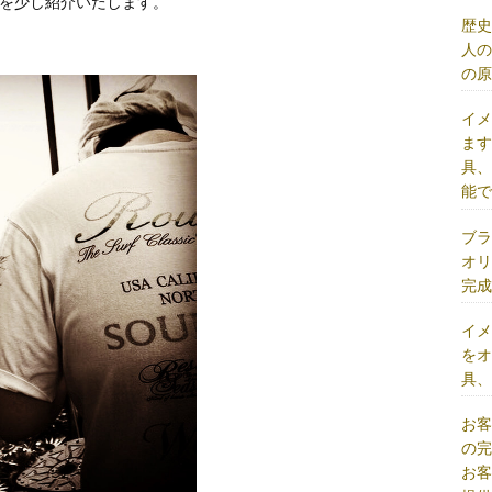
”を少し紹介いたします。
歴
人
の
イ
ま
具
能
ブ
オ
完
イ
を
具
お
の
お