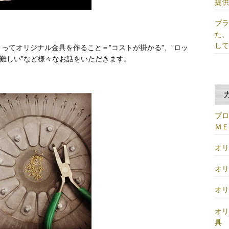
提
ブ
た
し
ってオリジナル金具を作ること＝”コストが掛かる”、”ロッ
は難しい”など様々なお話をいただきます。
ブ
Ｍ
オ
オ
オ
オ
具