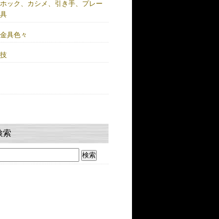
注ホック、カシメ、引き手、プレー
金具
鍮金具色々
人技
検索