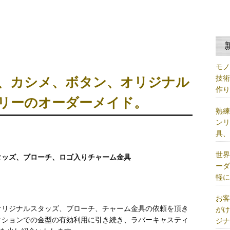
モ
技
、カシメ、ボタン、オリジナル
作
リーのオーダーメイド。
熟
ン
具
世
タッズ、ブローチ、ロゴ入りチャーム金具
ー
軽
お
オリジナルスタッズ、ブローチ、チャーム金具の依頼を頂き
が
クションでの金型の有効利用に引き続き、ラバーキャスティ
ジ