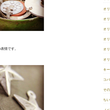
オ
オ
オ
オ
の表情です。
オ
オ
キ
コ
そ
ち
ノベ