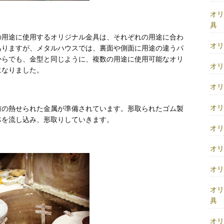
オ
具
の用途に使用するオリジナル金具は、それぞれの用途に合わ
オ
ありますが、メタルハウスでは、裏面や側面に用途の違うパ
からでも、金型と同じように、複数の用途に使用可能なオリ
オ
になりました。
オ
オ
前の熱せられた金属が準備されています。形取られたゴム製
体を流し込み、形取りしていきます。
オ
オ
オ
オ
具
オ