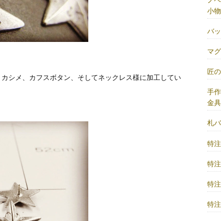
小物
バ
マ
匠
、カシメ、カフスボタン、そしてネックレス様に加工してい
手
金
札
特
特
特
特