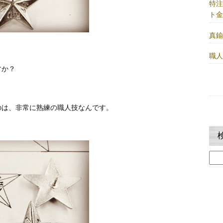
特
ト
真
職
すか？
のは、非常に熟練の職人技なんです。
検
索: