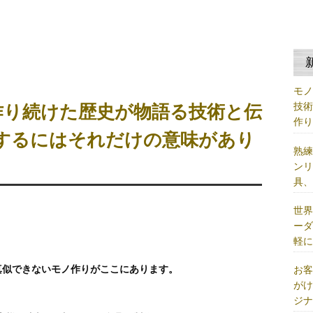
モ
技
を作り続けた歴史が物語る技術と伝
作
するにはそれだけの意味があり
熟
ン
具
世
ー
軽
真似できないモノ作りがここにあります。
お
が
ジ