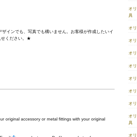
オ
具
オ
デザインでも、写真でも構いません。お客様が作成したいイ
見せください。★
オ
オ
オ
オ
オ
オ
オ
r original accessory or metal fittings with your original
具
オ