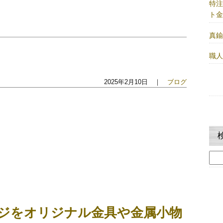
特
ト
真
職
2025年2月10日 ｜
ブログ
検
索:
ジをオリジナル金具や金属小物