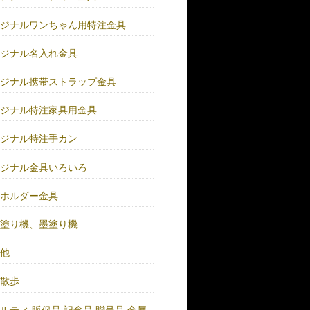
リジナルワンちゃん用特注金具
リジナル名入れ金具
リジナル携帯ストラップ金具
リジナル特注家具用金具
リジナル特注手カン
リジナル金具いろいろ
ーホルダー金具
バ塗り機、墨塗り機
の他
い散歩
ルティ.販促品.記念品.贈呈品.金属