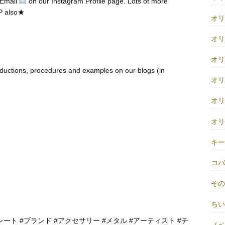
 Email
on our Instagram Profile page. Lots of more
P also★
オ
オ
オ
ductions, procedures and examples on our blogs (in
オ
オ
オ
キ
コ
そ
ち
レート #ブランド #アクセサリー #メタル #アーティスト #チ
ノベ