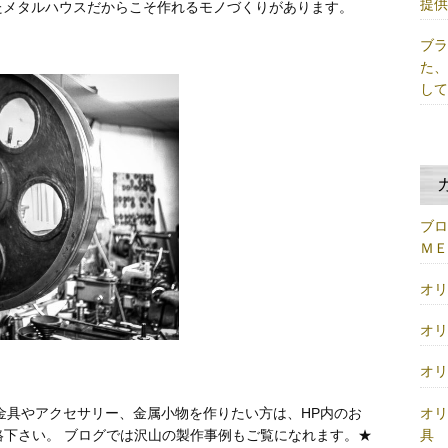
提
たメタルハウスだからこそ作れるモノづくりがあります。
ブ
た
し
ブ
Ｍ
オ
オ
オ
オ
金具やアクセサリー、金属小物を作りたい方は、HP内のお
具
絡下さい。 ブログでは沢山の製作事例もご覧になれます。★