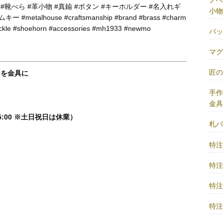
 #靴べら #革小物 #真鍮 #ボタン #キーホルダー #名入れギ
小物
talhouse #craftsmanship #brand #brass #charm
buckle #shoehorn #accessories #mh1933 #newmo
バ
マ
匠
ジを金具に
手
金
5:00 ※土日祝日は休業）
札
特
特
特
特