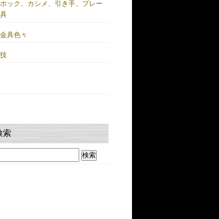
注ホック、カシメ、引き手、プレー
金具
鍮金具色々
人技
検索