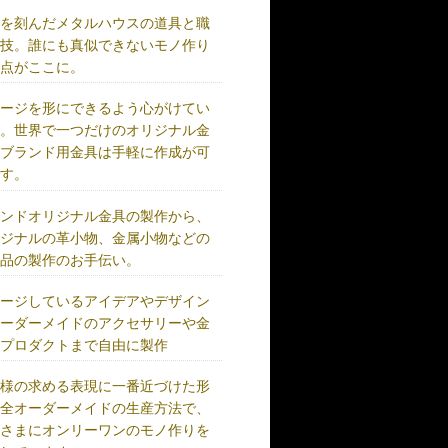
史を刻んだメタルハウスの道具と職
の技。誰にも真似できないモノ作り
原点がここに。
メージを形にできるよう心がけてい
す。世界で一つだけのオリジナル金
、ブランド用金具は手軽に作成が可
です。
ランドオリジナル金具の製作から、
リジナルの革小物、金属小物などの
成品の製作のお手伝い。
メージしているアイデアやデザイン
オーダーメイドのアクセサリーや金
、プロダクトまで自由に製作
客様の求める表現に一番近づけた形
完全オーダーメイドの生産方法で、
客さまにオンリーワンのモノ作りを