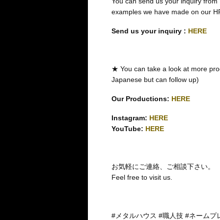
You can send us your inquiry from
examples we have made on our H
Send us your inquiry :
HERE
★ You can take a look at more pro
Japanese but can follow up)
Our Productions:
HERE
Instagram:
HERE
YouTube:
HERE
お気軽にご連絡、ご相談下さい。
Feel free to visit us.
#メタルハウス #職人技 #ネームプ