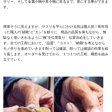
サリー、そして金属小物や革小物に至るまで、形にする事ができま
す。
簡単そうに見えますが、ヤスリを平らにかける技は職人技！長年培
った職人の”経験”と”カン”を頼りに、商品の品質を保ちながら、無
駄なく使いきれるように”種”を位置取り、位置決めをしていきま
す。全ての工程において、”品質”、”コスト”、”納期”を考えながら
モノ作りを進めていきます削っては確認、削っては確認の作業を繰
り返します。オーダーを受けてから、１つ１つの工程、構想を組み
立てていく。