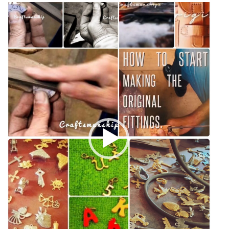
動
画
プ
レ
ー
ヤ
ー