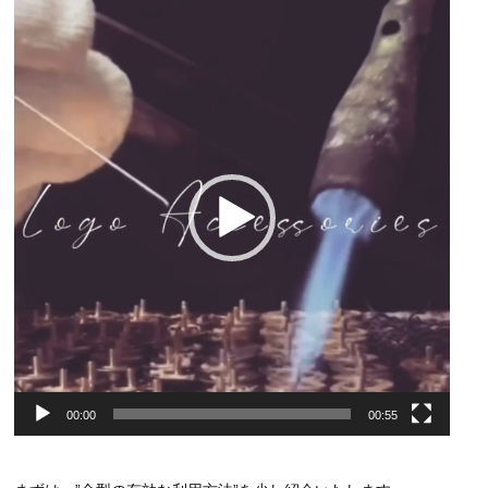
動
画
プ
レ
ー
ヤ
ー
00:00
00:55