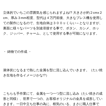
立体的でいちごの雰囲気を感じられますよね!? 大きさが約２cmx２
cm、厚み３mm程度、型代は４万円前後、大きなプレス機を使用し
ての製作になるので、生地自体は３００ヶくらい～となりますが、
裏面に様々なパーツを別途溶接する事で、ボタン、カシメ、ホッ
ク、ジッパー、チャーム、として使用する事が可能になります。
・ 鋳物での作成 ・
液体状になるまで熱した金属を型に流し込んでいきます。（たい焼
き生地を作るイメージかな!?）
こちらも手作業にて、金属を一つ一つ型に流し込み（たい焼きの成
形と同様）、世界で一つの、お客様オリジナルの金具を成形してい
きます。一日中立ち仕事の為に、根気のいる、まさに職人仕事で