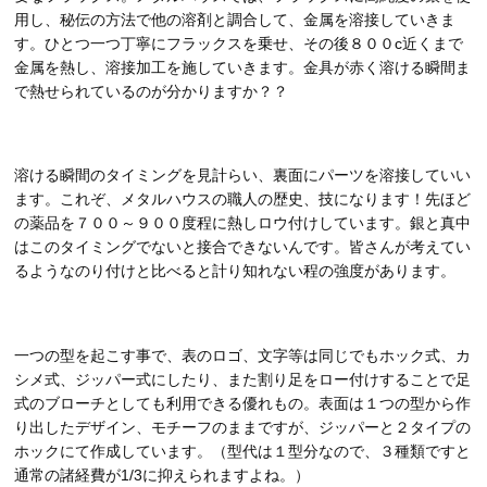
用し、秘伝の方法で他の溶剤と調合して、金属を溶接していきま
す。ひとつ一つ丁寧にフラックスを乗せ、その後８００c近くまで
金属を熱し、溶接加工を施していきます。金具が赤く溶ける瞬間ま
で熱せられているのが分かりますか？？
溶ける瞬間のタイミングを見計らい、裏面にパーツを溶接していい
ます。これぞ、メタルハウスの職人の歴史、技になります！先ほど
の薬品を７００～９００度程に熱しロウ付けしています。銀と真中
はこのタイミングでないと接合できないんです。皆さんが考えてい
るようなのり付けと比べると計り知れない程の強度があります。
一つの型を起こす事で、表のロゴ、文字等は同じでもホック式、カ
シメ式、ジッパー式にしたり、また割り足をロー付けすることで足
式のブローチとしても利用できる優れもの。表面は１つの型から作
り出したデザイン、モチーフのままですが、ジッパーと２タイプの
ホックにて作成しています。（型代は１型分なので、３種類ですと
通常の諸経費が1/3に抑えられますよね。）