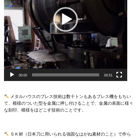
ー
00:00
00:51
メタルハウスのプレス技術は数十トンもあるプレス機をもちい
て、模様のついた型を金属に押し付けることで、金属の表面に様々
な刻印、模様をほどこす技術のことです。
ＳＫ材（日本刀に用いられる強固なはがね素材のこと）で作ら