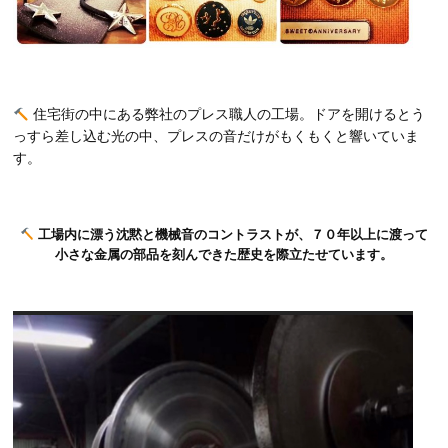
住宅街の中にある弊社のプレス職人の工場。ドアを開けるとう
っすら差し込む光の中、プレスの音だけがもくもくと響いていま
す。
工場内に漂う沈黙と機械音のコントラストが、７０年以上に渡って
小さな金属の部品を刻んできた歴史を際立たせています。
動
画
プ
レ
ー
ヤ