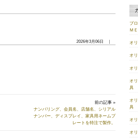
ブ
Ｍ
2026年3月06日 ｜
オ
オ
オ
オ
具
オ
前の記事 »
具
ナンバリング、会員名、店舗名、シリアル
ナンバー、ディスプレイ、家具用ネームプ
オ
レートを特注で製作。
オ