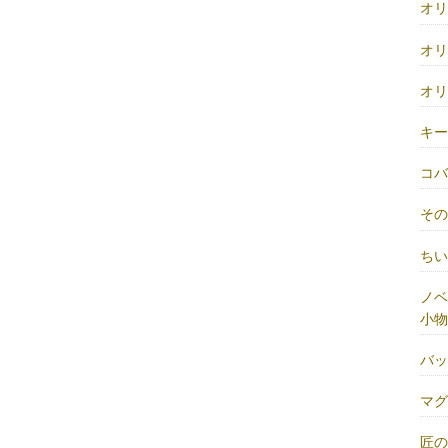
オ
オ
オ
キ
コ
そ
ち
ノベ
小物
バ
マ
匠