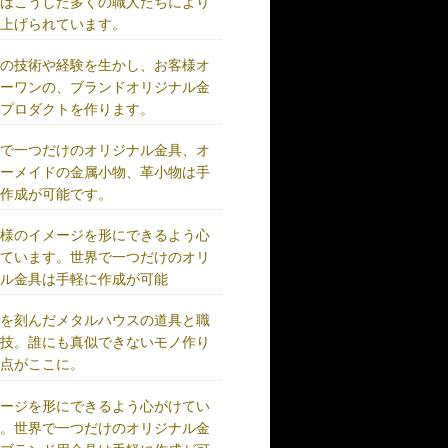
術はこうした多くの職人たちにより
り上げられています。
練の技術や経験を生かし、お客様オ
リーワンの、ブランドオリジナル金
、プロダクトを作ります。
界で一つだけのオリジナル金具、オ
ダーメイドの金属小物、革小物は手
に作成が可能です。
客様のイメージを形にできるよう心
けています。世界で一つだけのオリ
ナル金具は手軽に作成が可能
史を刻んだメタルハウスの道具と職
の技。誰にも真似できないモノ作り
原点がここに。
メージを形にできるよう心がけてい
す。世界で一つだけのオリジナル金