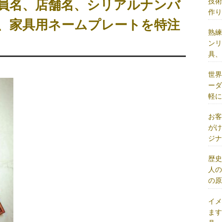
技
会員名、店舗名、シリアルナンバ
作
イ、家具用ネームプレートを特注
熟
ン
具
世
ー
軽
お
が
ジ
歴
人
の
イ
ま