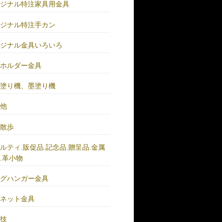
リジナル特注家具用金具
リジナル特注手カン
リジナル金具いろいろ
ーホルダー金具
バ塗り機、墨塗り機
の他
い散歩
ルティ.販促品.記念品.贈呈品.金属
.革小物
ッグハンガー金具
グネット金具
の技