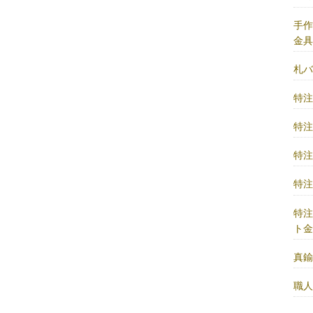
手
金
札
特
特
特
特
特
ト
真
職