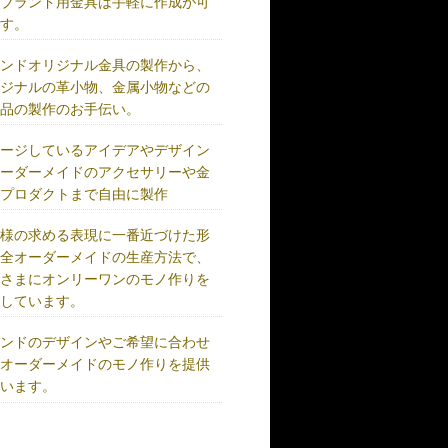
、ブランド用金具は手軽に作成が可
です。
ランドオリジナル金具の製作から、
リジナルの革小物、金属小物などの
成品の製作のお手伝い。
メージしているアイデアやデザイン
オーダーメイドのアクセサリーや金
、プロダクトまで自由に製作
客様の求める表現に一番近づけた形
完全オーダーメイドの生産方法で、
客さまにオンリーワンのモノ作りを
供しています。
ランドのデザインやご希望に合わせ
、オーダーメイドのモノ作りを提供
ています。