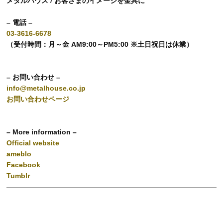
メタルハウス / お客さまのイメージを金具に
– 電話 –
03-3616-6678
（受付時間：月～金 AM9:00～PM5:00 ※土日祝日は休業）
– お問い合わせ –
info@metalhouse.co.jp
お問い合わせページ
– More information –
Official website
ameblo
Facebook
Tumblr