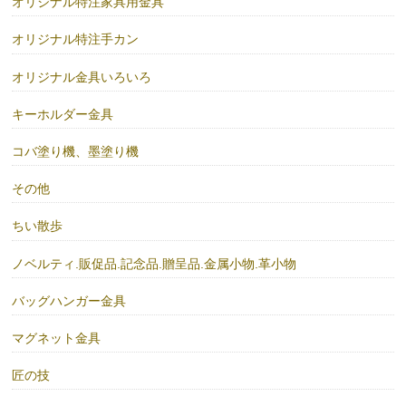
オリジナル特注家具用金具
オリジナル特注手カン
オリジナル金具いろいろ
キーホルダー金具
コバ塗り機、墨塗り機
その他
ちい散歩
ノベルティ.販促品.記念品.贈呈品.金属小物.革小物
バッグハンガー金具
マグネット金具
匠の技