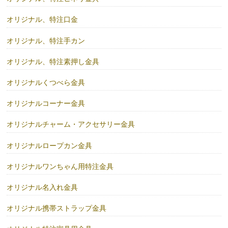
オリジナル、特注口金
オリジナル、特注手カン
オリジナル、特注素押し金具
オリジナルくつべら金具
オリジナルコーナー金具
オリジナルチャーム・アクセサリー金具
オリジナルロープカン金具
オリジナルワンちゃん用特注金具
オリジナル名入れ金具
オリジナル携帯ストラップ金具