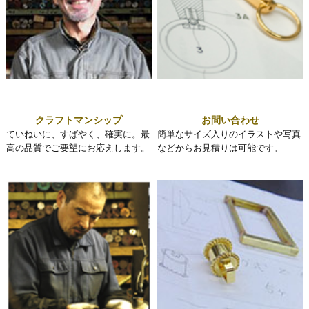
クラフトマンシップ
お問い合わせ
ていねいに、すばやく、確実に。最
簡単なサイズ入りのイラストや写真
高の品質でご要望にお応えします。
などからお見積りは可能です。