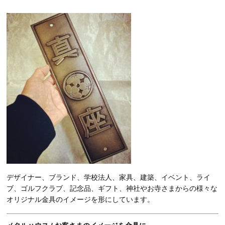
デザイナー、ブランド、学校法人、家具、建築、イベント、ライ
ブ、ゴルフクラブ、記念品、ギフト、神社やお寺さまからの様々な
オリジナル金具のイメージを形にしています。