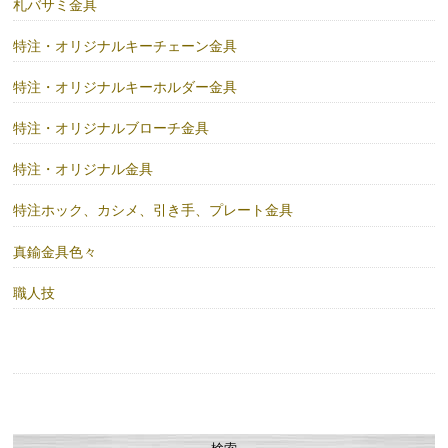
札バサミ金具
特注・オリジナルキーチェーン金具
特注・オリジナルキーホルダー金具
特注・オリジナルブローチ金具
特注・オリジナル金具
特注ホック、カシメ、引き手、プレート金具
真鍮金具色々
職人技