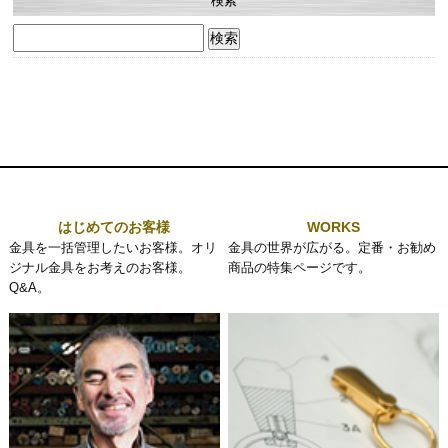
検索
検
索:
はじめてのお客様
WORKS
金具を一括管理したいお客様。オリ
金具の世界が広がる。定番・お勧め
ジナル金具をお考えのお客様。
商品の特集ページです。
Q&A。