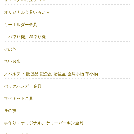
オリジナル金具いろいろ
キーホルダー金具
コバ塗り機、墨塗り機
その他
ちい散歩
ノベルティ.販促品.記念品.贈呈品.金属小物.革小物
バッグハンガー金具
マグネット金具
匠の技
手作り・オリジナル、ケリーバーキン金具