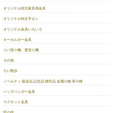
オリジナル特注家具用金具
オリジナル特注手カン
オリジナル金具いろいろ
キーホルダー金具
コバ塗り機、墨塗り機
その他
ちい散歩
ノベルティ.販促品.記念品.贈呈品.金属小物.革小物
バッグハンガー金具
マグネット金具
匠の技