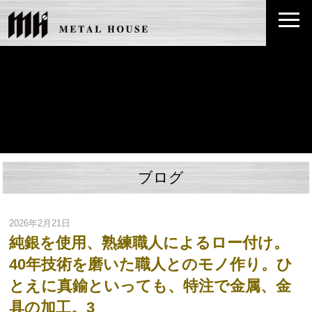
ブログ
2026年2月21日
純銀を使用、熟練職人によるロー付け。
40年技術を磨いた職人とのモノ作り。ひ
とえに真鍮といっても、特注で金属、金
具の加工。3