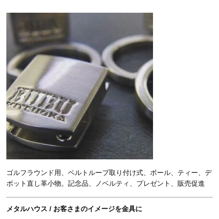
ゴルフラウンド用、ベルトループ取り付け式、ボール、ティー、デ
ボット直し革小物。記念品、ノベルティ、プレゼント、販売促進
メタルハウス / お客さまのイメージを金具に