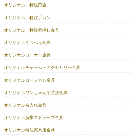
オリジナル、特注口金
オリジナル、特注手カン
オリジナル、特注素押し金具
オリジナルくつべら金具
オリジナルコーナー金具
オリジナルチャーム・アクセサリー金具
オリジナルロープカン金具
オリジナルワンちゃん用特注金具
オリジナル名入れ金具
オリジナル携帯ストラップ金具
オリジナル特注家具用金具