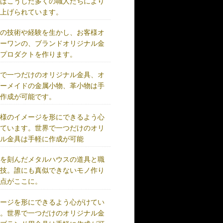
術はこうした多くの職人たちにより
り上げられています。
練の技術や経験を生かし、お客様オ
リーワンの、ブランドオリジナル金
、プロダクトを作ります。
界で一つだけのオリジナル金具、オ
ダーメイドの金属小物、革小物は手
に作成が可能です。
客様のイメージを形にできるよう心
けています。世界で一つだけのオリ
ナル金具は手軽に作成が可能
史を刻んだメタルハウスの道具と職
の技。誰にも真似できないモノ作り
原点がここに。
メージを形にできるよう心がけてい
す。世界で一つだけのオリジナル金