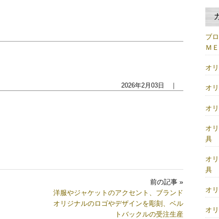
ブ
Ｍ
オ
2026年2月03日 ｜
オ
オ
オ
具
オ
具
前の記事 »
オ
洋服やジャケットのアクセント、ブランド
オリジナルのロゴやデザインを彫刻、ベル
オ
トバックルの受注生産