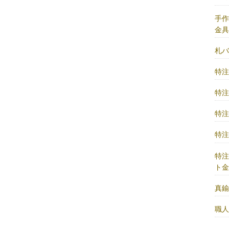
手
金
札
特
特
特
特
特
ト
真
職