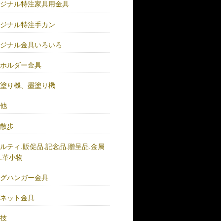
リジナル特注家具用金具
リジナル特注手カン
リジナル金具いろいろ
ーホルダー金具
バ塗り機、墨塗り機
の他
い散歩
ルティ.販促品.記念品.贈呈品.金属
.革小物
ッグハンガー金具
グネット金具
の技