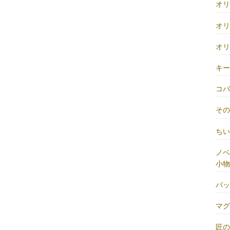
オ
オ
オ
キ
コ
そ
ち
ノベ
小物
バ
マ
匠