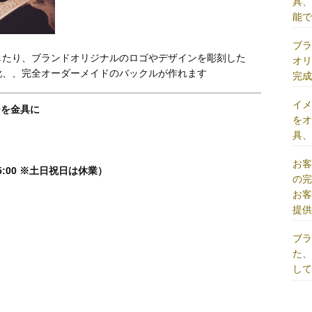
具
能
ブ
したり、ブランドオリジナルのロゴやデザインを彫刻した
オ
靴、、完全オーダーメイドのバックルが作れます
完
イ
ジを金具に
を
具
お
5:00 ※土日祝日は休業）
の
お
提
ブ
た
し