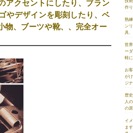
技
トのアクセントにしたり、ブラン
作
ゴやデザインを彫刻したり、ベ
熟
小物、ブーツや靴、、完全オー
ン
具
世
ー
軽
お
が
ジ
歴
人
の
イ
ま