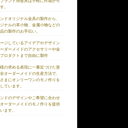
、ブランド用金具は手軽に作成が可
です。
ランドオリジナル金具の製作から、
リジナルの革小物、金属小物などの
成品の製作のお手伝い。
メージしているアイデアやデザイン
オーダーメイドのアクセサリーや金
、プロダクトまで自由に製作
客様の求める表現に一番近づけた形
完全オーダーメイドの生産方法で、
客さまにオンリーワンのモノ作りを
供しています。
ランドのデザインやご希望に合わせ
、オーダーメイドのモノ作りを提供
ています。