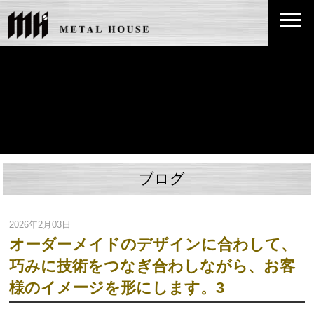
ブログ
2026年2月03日
オーダーメイドのデザインに合わして、
巧みに技術をつなぎ合わしながら、お客
様のイメージを形にします。3