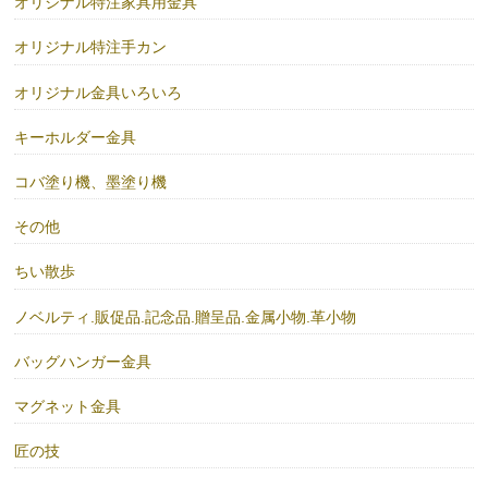
オリジナル特注家具用金具
オリジナル特注手カン
オリジナル金具いろいろ
キーホルダー金具
コバ塗り機、墨塗り機
その他
ちい散歩
ノベルティ.販促品.記念品.贈呈品.金属小物.革小物
バッグハンガー金具
マグネット金具
匠の技