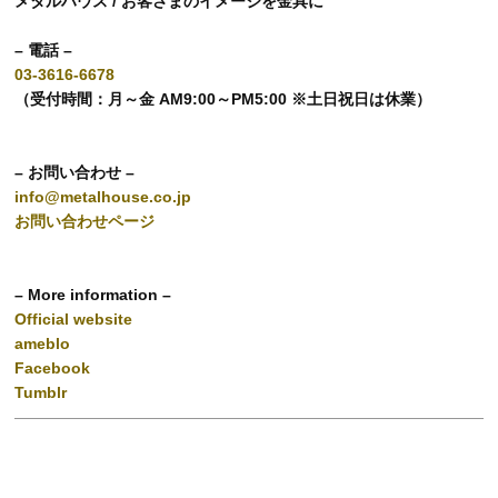
メタルハウス / お客さまのイメージを金具に
– 電話 –
03-3616-6678
（受付時間：月～金 AM9:00～PM5:00 ※土日祝日は休業）
– お問い合わせ –
info@metalhouse.co.jp
お問い合わせページ
– More information –
Official website
ameblo
Facebook
Tumblr