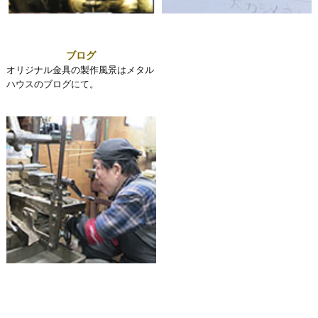
ブログ
オリジナル金具の製作風景はメタル
ハウスのブログにて。