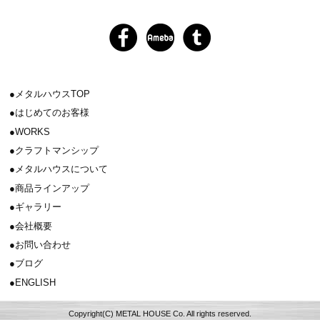
メタルハウスTOP
はじめてのお客様
WORKS
クラフトマンシップ
メタルハウスについて
商品ラインアップ
ギャラリー
会社概要
お問い合わせ
ブログ
ENGLISH
Copyright(C) METAL HOUSE Co. All rights reserved.