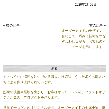
2026年2月03日 ｜
« 後の記事
前の記事 »
オーダーメイドのデザインに
合わして、巧みに技術をつな
ぎ合わしながら、お客様のイ
メージを形にします。
新着
モノづくりに情熱を注いでいる職人。技術はこうした多くの職人た
ちにより作り上げられています。
熟練の技術や経験を生かし、お客様オンリーワンの、ブランドオリ
ジナル金具、プロダクトを作ります。
世界で一つだけのオリジナル金具、オーダーメイドの金属小物、革