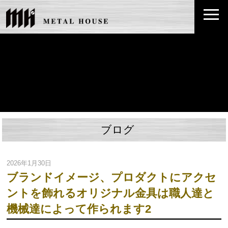
ブログ
2026年1月30日
ブランドイメージ、プロダクトにアクセ
ントを飾れるオリジナル金具は職人達と
機械達によって作られます2