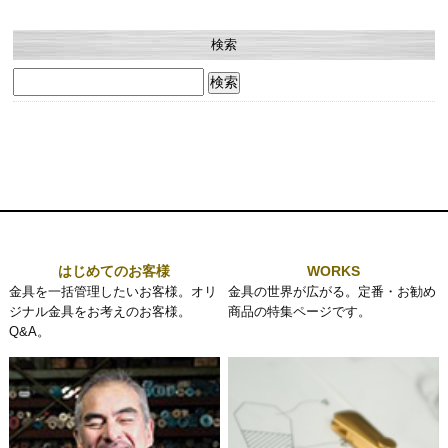
検索
検
索:
はじめてのお客様
WORKS
金具を一括管理したいお客様。オリ
金具の世界が広がる。定番・お勧め
ジナル金具をお考えのお客様。
商品の特集ページです。
Q&A。