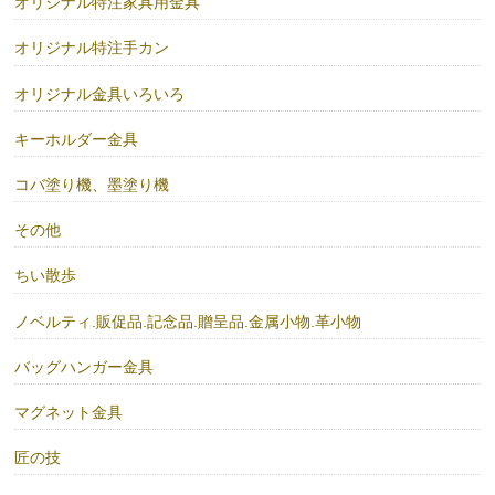
オリジナル特注家具用金具
オリジナル特注手カン
オリジナル金具いろいろ
キーホルダー金具
コバ塗り機、墨塗り機
その他
ちい散歩
ノベルティ.販促品.記念品.贈呈品.金属小物.革小物
バッグハンガー金具
マグネット金具
匠の技