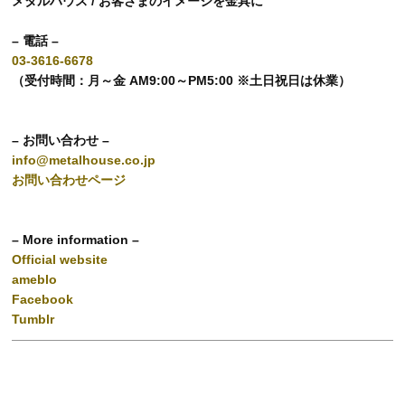
メタルハウス / お客さまのイメージを金具に
– 電話 –
03-3616-6678
（受付時間：月～金 AM9:00～PM5:00 ※土日祝日は休業）
– お問い合わせ –
info@metalhouse.co.jp
お問い合わせページ
– More information –
Official website
ameblo
Facebook
Tumblr