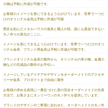
小物は手軽に作成が可能です。
お客様のイメージを形にできるよう心がけています。世界で一つだ
けのオリジナル金具は手軽に作成が可能
歴史を刻んだメタルハウスの道具と職人の技。誰にも真似できない
モノ作りの原点がここに。
イメージを形にできるよう心がけています。世界で一つだけのオリ
ジナル金具、ブランド用金具は手軽に作成が可能です。
ブランドオリジナル金具の製作から、オリジナルの革小物、金属小
物などの完成品の製作のお手伝い。
イメージしているアイデアやデザインをオーダーメイドのアクセサ
リーや金具、プロダクトまで自由に製作
お客様の求める表現に一番近づけた形の完全オーダーメイドの生産
方法で、お客さまにオンリーワンのモノ作りを提供しています。
ブランドのデザインやご希望に合わせた、オーダーメイドのモノ作