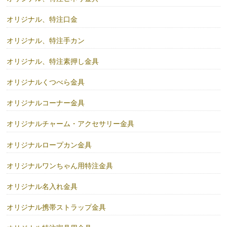
オリジナル、特注口金
オリジナル、特注手カン
オリジナル、特注素押し金具
オリジナルくつべら金具
オリジナルコーナー金具
オリジナルチャーム・アクセサリー金具
オリジナルロープカン金具
オリジナルワンちゃん用特注金具
オリジナル名入れ金具
オリジナル携帯ストラップ金具