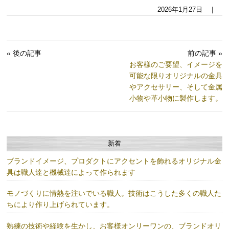
2026年1月27日 ｜
« 後の記事
前の記事 »
お客様のご要望、イメージを
可能な限りオリジナルの金具
やアクセサリー、そして金属
小物や革小物に製作します。
新着
ブランドイメージ、プロダクトにアクセントを飾れるオリジナル金
具は職人達と機械達によって作られます
モノづくりに情熱を注いでいる職人。技術はこうした多くの職人た
ちにより作り上げられています。
熟練の技術や経験を生かし、お客様オンリーワンの、ブランドオリ