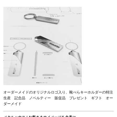
オーダーメイドのオリジナルロゴ入り、靴べらキーホルダーの特注
生産 記念品 ノベルティー 販促品 プレゼント ギフト オー
ダーメイド