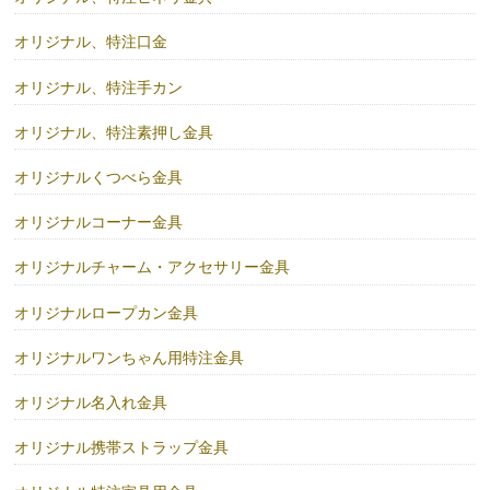
オリジナル、特注口金
オリジナル、特注手カン
オリジナル、特注素押し金具
オリジナルくつべら金具
オリジナルコーナー金具
オリジナルチャーム・アクセサリー金具
オリジナルロープカン金具
オリジナルワンちゃん用特注金具
オリジナル名入れ金具
オリジナル携帯ストラップ金具