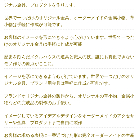
ジナル金具、プロダクトを作ります。
世界で一つだけのオリジナル金具、オーダーメイドの金属小物、革
小物は手軽に作成が可能です。
お客様のイメージを形にできるよう心がけています。世界で一つだ
けのオリジナル金具は手軽に作成が可能
歴史を刻んだメタルハウスの道具と職人の技。誰にも真似できない
モノ作りの原点がここに。
イメージを形にできるよう心がけています。世界で一つだけのオリ
ジナル金具、ブランド用金具は手軽に作成が可能です。
ブランドオリジナル金具の製作から、オリジナルの革小物、金属小
物などの完成品の製作のお手伝い。
イメージしているアイデアやデザインをオーダーメイドのアクセサ
リーや金具、プロダクトまで自由に製作
お客様の求める表現に一番近づけた形の完全オーダーメイドの生産