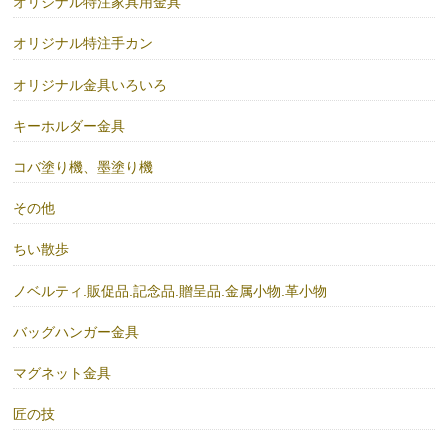
オリジナル特注家具用金具
オリジナル特注手カン
オリジナル金具いろいろ
キーホルダー金具
コバ塗り機、墨塗り機
その他
ちい散歩
ノベルティ.販促品.記念品.贈呈品.金属小物.革小物
バッグハンガー金具
マグネット金具
匠の技