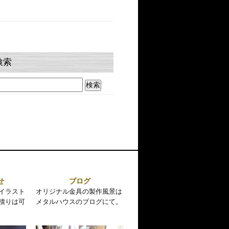
検索
せ
ブログ
イラスト
オリジナル金具の製作風景は
積りは可
メタルハウスのブログにて。