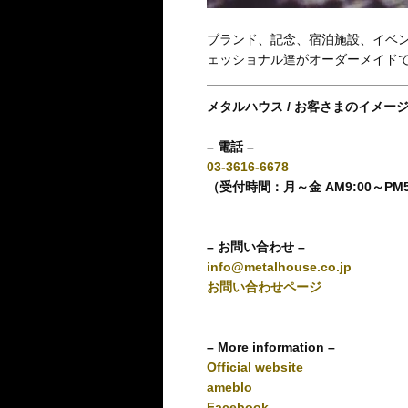
ブランド、記念、宿泊施設、イベ
ェッショナル達がオーダーメイド
メタルハウス / お客さまのイメー
– 電話 –
03-3616-6678
（受付時間：月～金 AM9:00～PM
– お問い合わせ –
info@metalhouse.co.jp
お問い合わせページ
– More information –
Official website
ameblo
Facebook