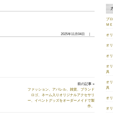
ブ
Ｍ
2025年11月04日 ｜
オ
オ
オ
オ
具
オ
前の記事 »
具
ファッション、アパレル、雑貨、ブランド
ロゴ、ネーム入りオリジナルアクセサリ
オ
ー、イベントグッズをオーダーメイドで製
作。
オ