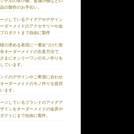
リジナルの革小物、金属小物などの
成品の製作のお手伝い。
メージしているアイデアやデザイン
オーダーメイドのアクセサリーや金
、プロダクトまで自由に製作
客様の求める表現に一番近づけた形
完全オーダーメイドの生産方法で、
客さまにオンリーワンのモノ作りを
供しています。
ランドのデザインやご希望に合わせ
、オーダーメイドのモノ作りを提供
ています。
メージしているブランドのアイデア
デザインをオーダーメイドの金具や
ロダクトにまで自由に製作。