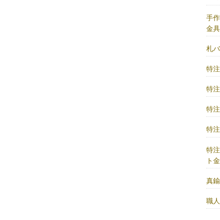
手
金
札
特
特
特
特
特
ト
真
職