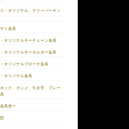
作り・オリジナル、ケリーバーキン
具
バサミ金具
注・オリジナルキーチェーン金具
注・オリジナルキーホルダー金具
注・オリジナルブローチ金具
注・オリジナル金具
注ホック、カシメ、引き手、プレー
金具
鍮金具色々
人技