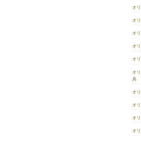
オ
オ
オ
オ
オ
オ
具
オ
オ
オ
オ