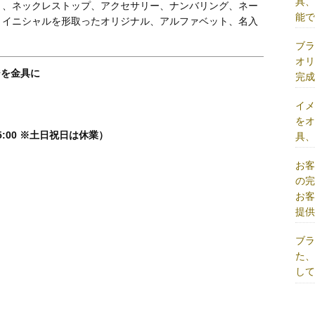
具
ト、ネックレストップ、アクセサリー、ナンバリング、ネー
能
、イニシャルを形取ったオリジナル、アルファベット、名入
。
ブ
オ
ジを金具に
完
イ
を
5:00 ※土日祝日は休業）
具
お
の
お
提
ブ
た
し