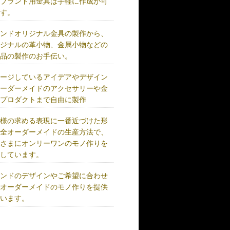
、ブランド用金具は手軽に作成が可
です。
ランドオリジナル金具の製作から、
リジナルの革小物、金属小物などの
成品の製作のお手伝い。
メージしているアイデアやデザイン
オーダーメイドのアクセサリーや金
、プロダクトまで自由に製作
客様の求める表現に一番近づけた形
完全オーダーメイドの生産方法で、
客さまにオンリーワンのモノ作りを
供しています。
ランドのデザインやご希望に合わせ
、オーダーメイドのモノ作りを提供
ています。