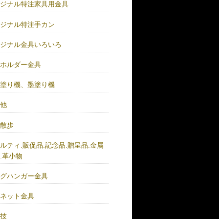
リジナル特注家具用金具
リジナル特注手カン
リジナル金具いろいろ
ーホルダー金具
バ塗り機、墨塗り機
の他
い散歩
ルティ.販促品.記念品.贈呈品.金属
.革小物
ッグハンガー金具
グネット金具
の技