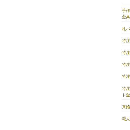
手
金
札
特
特
特
特
特
ト
真
職