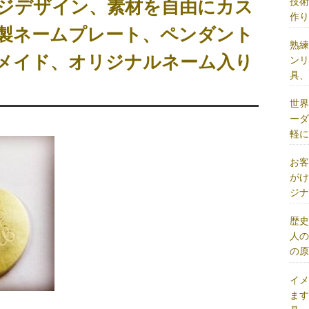
技
ジデザイン、素材を自由にカス
作
製ネームプレート、ペンダント
熟
ーメイド、オリジナルネーム入り
ン
具
世
ー
軽
お
が
ジ
歴
人
の
イ
ま