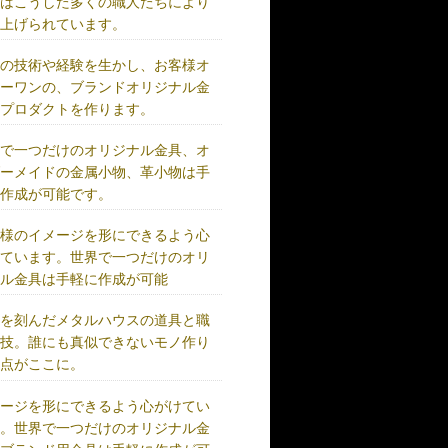
術はこうした多くの職人たちにより
り上げられています。
練の技術や経験を生かし、お客様オ
リーワンの、ブランドオリジナル金
、プロダクトを作ります。
界で一つだけのオリジナル金具、オ
ダーメイドの金属小物、革小物は手
に作成が可能です。
客様のイメージを形にできるよう心
けています。世界で一つだけのオリ
ナル金具は手軽に作成が可能
史を刻んだメタルハウスの道具と職
の技。誰にも真似できないモノ作り
原点がここに。
メージを形にできるよう心がけてい
す。世界で一つだけのオリジナル金