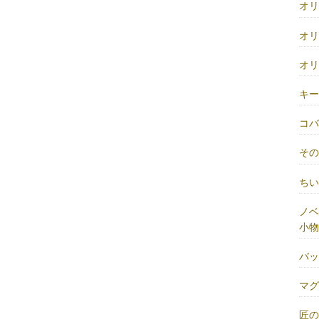
オ
オ
オ
キ
コ
そ
ち
ノベ
小物
バ
マ
匠