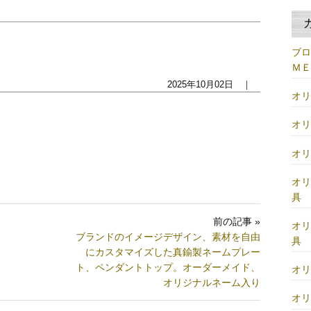
ブ
Ｍ
2025年10月02日 ｜
オ
オ
オ
オ
具
前の記事 »
オ
ブランドのイメージデザイン、素材を自由
具
にカスタマイズした真鍮製ネームプレー
ト、ペンダントトップ。オーダーメイド、
オ
オリジナルネーム入り
オ