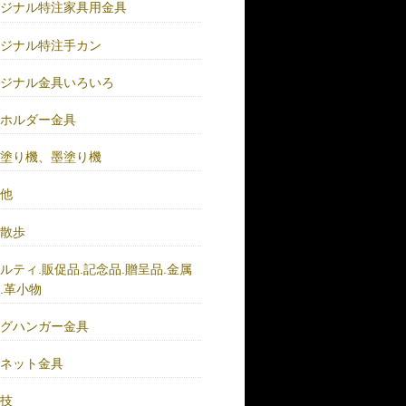
リジナル特注家具用金具
リジナル特注手カン
リジナル金具いろいろ
ーホルダー金具
バ塗り機、墨塗り機
の他
い散歩
ルティ.販促品.記念品.贈呈品.金属
.革小物
ッグハンガー金具
グネット金具
の技