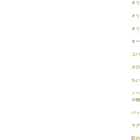
オ
オ
オ
キ
コ
そ
ち
ノベ
小物
バ
マ
匠