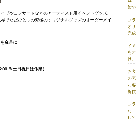
具
能
ライブやコンサートなどのアーティスト用イベントグッズ、
ブ
世界でただひとつの究極のオリジナルグッズのオーダーメイ
オ
完
ジを金具に
イ
を
具
5:00 ※土日祝日は休業）
お
の
お
提
ブ
た
し