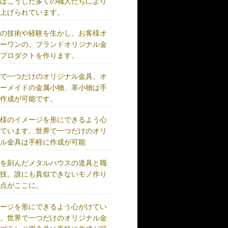
術はこうした多くの職人たちにより
り上げられています。
練の技術や経験を生かし、お客様オ
リーワンの、ブランドオリジナル金
、プロダクトを作ります。
界で一つだけのオリジナル金具、オ
ダーメイドの金属小物、革小物は手
に作成が可能です。
客様のイメージを形にできるよう心
けています。世界で一つだけのオリ
ナル金具は手軽に作成が可能
史を刻んだメタルハウスの道具と職
の技。誰にも真似できないモノ作り
原点がここに。
メージを形にできるよう心がけてい
す。世界で一つだけのオリジナル金