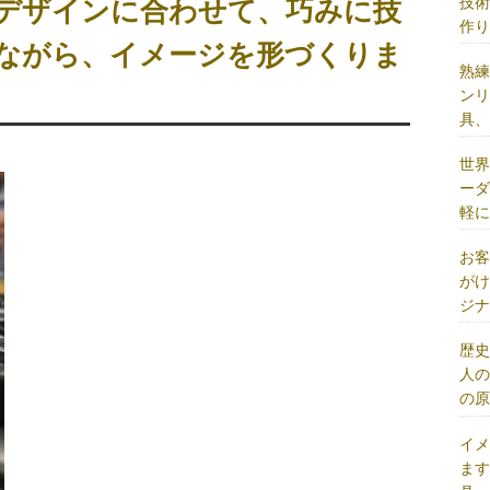
技
のデザインに合わせて、巧みに技
作
ながら、イメージを形づくりま
熟
ン
具
世
ー
軽
お
が
ジ
歴
人
の
イ
ま