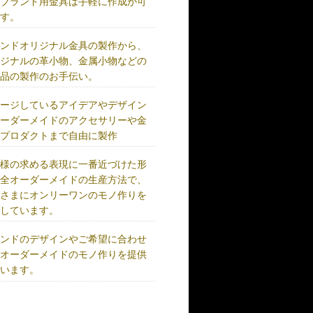
、ブランド用金具は手軽に作成が可
です。
ランドオリジナル金具の製作から、
リジナルの革小物、金属小物などの
成品の製作のお手伝い。
メージしているアイデアやデザイン
オーダーメイドのアクセサリーや金
、プロダクトまで自由に製作
客様の求める表現に一番近づけた形
完全オーダーメイドの生産方法で、
客さまにオンリーワンのモノ作りを
供しています。
ランドのデザインやご希望に合わせ
、オーダーメイドのモノ作りを提供
ています。