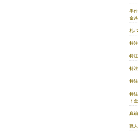
手
金
札
特
特
特
特
特
ト
真
職