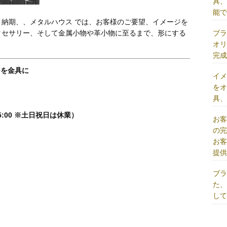
具
能
納期、、メタルハウス では、お客様のご要望、イメージを
ブ
クセサリー、そして金属小物や革小物に至るまで、形にする
オ
完
ジを金具に
イ
を
具
5:00 ※土日祝日は休業）
お
の
お
提
ブ
た
し