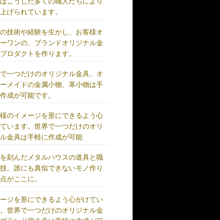
術はこうした多くの職人たちにより
り上げられています。
練の技術や経験を生かし、お客様オ
リーワンの、ブランドオリジナル金
、プロダクトを作ります。
界で一つだけのオリジナル金具、オ
ダーメイドの金属小物、革小物は手
に作成が可能です。
客様のイメージを形にできるよう心
けています。世界で一つだけのオリ
ナル金具は手軽に作成が可能
史を刻んだメタルハウスの道具と職
の技。誰にも真似できないモノ作り
原点がここに。
メージを形にできるよう心がけてい
す。世界で一つだけのオリジナル金