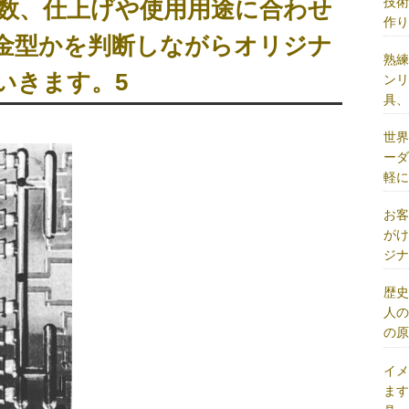
技
ト数、仕上げや使用用途に合わせ
作
金型かを判断しながらオリジナ
熟
いきます。5
ン
具
世
ー
軽
お
が
ジ
歴
人
の
イ
ま