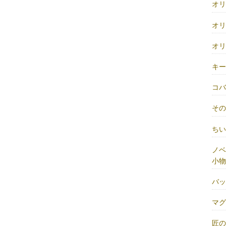
オ
オ
オ
キ
コ
そ
ち
ノベ
小物
バ
マ
匠