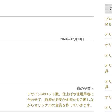
ブ
Ｍ
オ
2024年12月13日 ｜
オ
オ
オ
具
オ
具
前の記事 »
デザインやロット数、仕上げや使用用途に
オ
合わせて、原型が必要か金型かを判断しな
がらオリジナルの金具を作っていきます。
オ