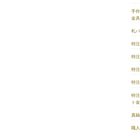
手
金
札
特
特
特
特
特
ト
真
職