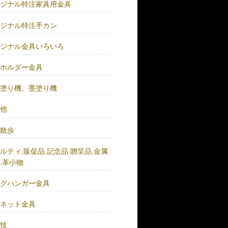
リジナル特注家具用金具
リジナル特注手カン
リジナル金具いろいろ
ーホルダー金具
バ塗り機、墨塗り機
の他
い散歩
ルティ.販促品.記念品.贈呈品.金属
.革小物
ッグハンガー金具
グネット金具
の技