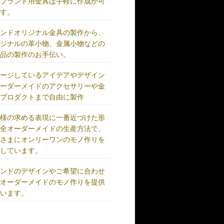
、ブランド用金具は手軽に作成が可
です。
ランドオリジナル金具の製作から、
リジナルの革小物、金属小物などの
成品の製作のお手伝い。
メージしているアイデアやデザイン
オーダーメイドのアクセサリーや金
、プロダクトまで自由に製作
客様の求める表現に一番近づけた形
完全オーダーメイドの生産方法で、
客さまにオンリーワンのモノ作りを
供しています。
ランドのデザインやご希望に合わせ
、オーダーメイドのモノ作りを提供
ています。