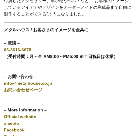
付属したアクセサリー、革小物やベルトなど、“お客様のイメージ
しているアイデアやデザインをオーダーメイドの完成品まで自由に
製作することができる”ようになりました。
メタルハウス / お客さまのイメージを金具に
– 電話 –
03-3616-6678
（受付時間：月～金 AM9:00～PM5:00 ※土日祝日は休業）
– お問い合わせ –
info@metalhouse.co.jp
お問い合わせページ
– More information –
Official website
ameblo
Facebook