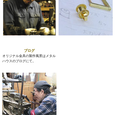
ブログ
オリジナル金具の製作風景はメタル
ハウスのブログにて。