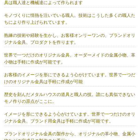
具は職人達と機械達によって作られます
モノづくりに情熱を注いでいる職人。技術はこうした多くの職人た
ちにより作り上げられています。
熟練の技術や経験を生かし、お客様オンリーワンの、ブランドオリ
ジナル金具、プロダクトを作ります。
世界で一つだけのオリジナル金具、オーダーメイドの金属小物、革
小物は手軽に作成が可能です。
お客様のイメージを形にできるよう心がけています。世界で一つだ
けのオリジナル金具は手軽に作成が可能
歴史を刻んだメタルハウスの道具と職人の技。誰にも真似できない
モノ作りの原点がここに。
イメージを形にできるよう心がけています。世界で一つだけのオリ
ジナル金具、ブランド用金具は手軽に作成が可能です。
ブランドオリジナル金具の製作から、オリジナルの革小物、金属小