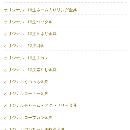
オリジナル、特注ネーム入りリング金具
オリジナル、特注バックル
オリジナル、特注ヒネリ金具
オリジナル、特注口金
オリジナル、特注手カン
オリジナル、特注素押し金具
オリジナルくつべら金具
オリジナルコーナー金具
オリジナルチャーム・アクセサリー金具
オリジナルロープカン金具
オリジナルワンちゃん用特注金具