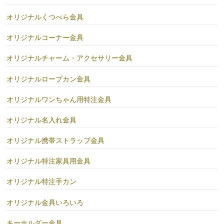
オリジナルくつべら金具
オリジナルコーナー金具
オリジナルチャーム・アクセサリー金具
オリジナルロープカン金具
オリジナルワンちゃん用特注金具
オリジナル名入れ金具
オリジナル携帯ストラップ金具
オリジナル特注家具用金具
オリジナル特注手カン
オリジナル金具いろいろ
キーホルダー金具