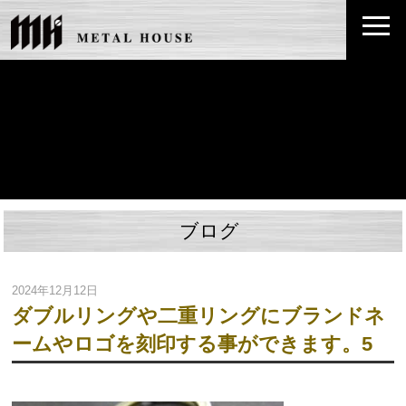
ブログ
2024年12月12日
ダブルリングや二重リングにブランドネ
ームやロゴを刻印する事ができます。5