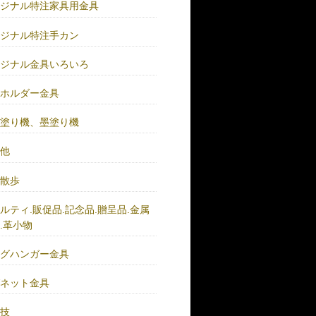
リジナル特注家具用金具
リジナル特注手カン
リジナル金具いろいろ
ーホルダー金具
バ塗り機、墨塗り機
の他
い散歩
ルティ.販促品.記念品.贈呈品.金属
.革小物
ッグハンガー金具
グネット金具
の技