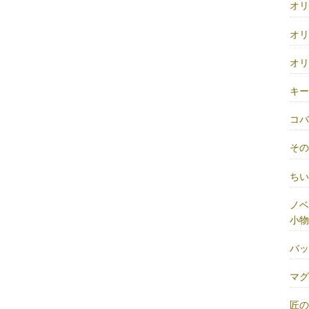
オ
オ
オ
キ
コ
そ
ち
ノベ
小物
バ
マ
匠