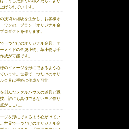
術はこうした多くの職人たちにより
り上げられています。
練の技術や経験を生かし、お客様オ
リーワンの、ブランドオリジナル金
、プロダクトを作ります。
界で一つだけのオリジナル金具、オ
ダーメイドの金属小物、革小物は手
に作成が可能です。
客様のイメージを形にできるよう心
けています。世界で一つだけのオリ
ナル金具は手軽に作成が可能
史を刻んだメタルハウスの道具と職
の技。誰にも真似できないモノ作り
原点がここに。
メージを形にできるよう心がけてい
す。世界で一つだけのオリジナル金