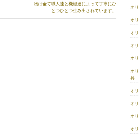
物は全て職人達と機械達によって丁寧にひ
オ
とつひとつ生み出されています。
オ
オ
オ
オ
オ
具
オ
オ
オ
オ