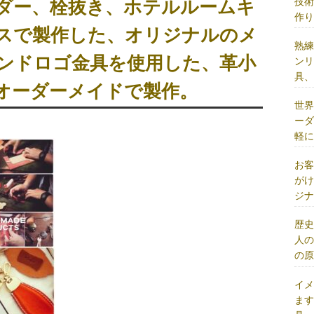
技
ダー、栓抜き、ホテルルームキ
作
スで製作した、オリジナルのメ
熟
ンドロゴ金具を使用した、革小
ン
具
オーダーメイドで製作。
世
ー
軽
お
が
ジ
歴
人
の
イ
ま