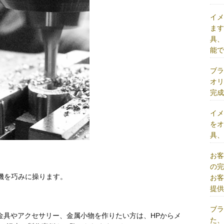
イ
ま
具
能
ブ
オ
完
イ
を
具
お
の
機を巧みに操ります。
お
提
ブ
金具やアクセサリー、金属小物を作りたい方は、HPからメ
た