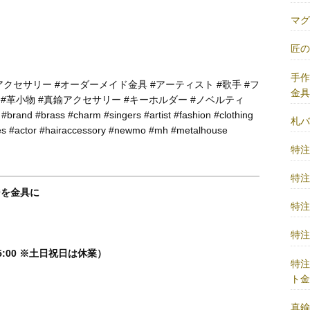
マ
匠
手
#アクセサリー #オーダーメイド金具 #アーティスト #歌手 #フ
金
ら #革小物 #真鍮アクセサリー #キーホルダー #ノベルティ
 #brand #brass #charm #singers #artist #fashion #clothing
札
es #actor #hairaccessory #newmo #mh #metalhouse
特
特
ジを金具に
特
特
5:00 ※土日祝日は休業）
特
ト
真