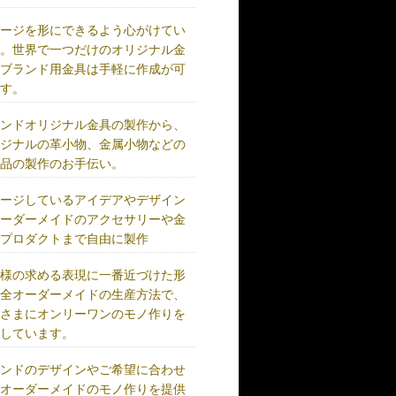
メージを形にできるよう心がけてい
す。世界で一つだけのオリジナル金
、ブランド用金具は手軽に作成が可
です。
ランドオリジナル金具の製作から、
リジナルの革小物、金属小物などの
成品の製作のお手伝い。
メージしているアイデアやデザイン
オーダーメイドのアクセサリーや金
、プロダクトまで自由に製作
客様の求める表現に一番近づけた形
完全オーダーメイドの生産方法で、
客さまにオンリーワンのモノ作りを
供しています。
ランドのデザインやご希望に合わせ
、オーダーメイドのモノ作りを提供