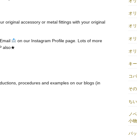
オ
オ
r original accessory or metal fittings with your original
オ
オ
 Email
on our Instagram Profile page. Lots of more
P also★
オ
キ
コ
ductions, procedures and examples on our blogs (in
そ
ち
ノベ
小物
バ