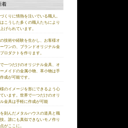
新着
ノづくりに情熱を注いでいる職人。
術はこうした多くの職人たちにより
り上げられています。
練の技術や経験を生かし、お客様オ
リーワンの、ブランドオリジナル金
、プロダクトを作ります。
界で一つだけのオリジナル金具、オ
ダーメイドの金属小物、革小物は手
に作成が可能です。
客様のイメージを形にできるよう心
けています。世界で一つだけのオリ
ナル金具は手軽に作成が可能
史を刻んだメタルハウスの道具と職
の技。誰にも真似できないモノ作り
原点がここに。