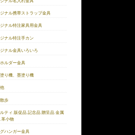
リジナル名入れ金具
リジナル携帯ストラップ金具
リジナル特注家具用金具
リジナル特注手カン
リジナル金具いろいろ
ーホルダー金具
バ塗り機、墨塗り機
の他
い散歩
ルティ.販促品.記念品.贈呈品.金属
.革小物
ッグハンガー金具