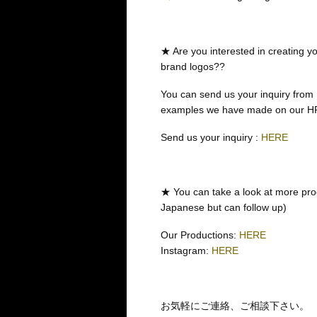
★ Are you interested in creating you
brand logos??
You can send us your inquiry from
examples we have made on our H
Send us your inquiry :
HERE
★ You can take a look at more pro
Japanese but can follow up)
Our Productions:
HERE
Instagram:
HERE
お気軽にご連絡、ご相談下さい。