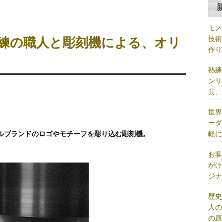
モ
技
練の職人と彫刻機による、オリ
作
熟
ン
具
世
ー
軽
ルブランドのロゴやモチーフを彫り込む彫刻機。
お
が
ジ
歴
人
の