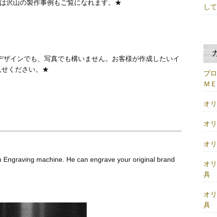
では沢山の製作事例もご覧になれます。★
し
デザインでも、写真でも構いません。お客様が作成したいイ
見せください。★
ブ
Ｍ
オ
オ
オ
 Engraving machine. He can engrave your original brand
オ
具
オ
具