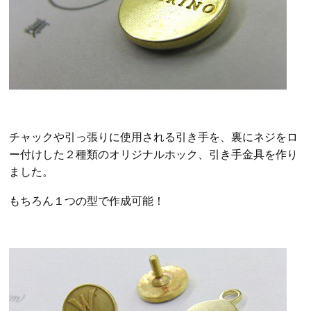
チャックや引っ張りに使用される引き手を、裏にネジをロ
ー付けした２種類のオリジナルホック、引き手金具を作り
ました。
もちろん１つの型で作成可能！