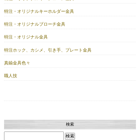
特注・オリジナルキーホルダー金具
特注・オリジナルブローチ金具
特注・オリジナル金具
特注ホック、カシメ、引き手、プレート金具
真鍮金具色々
職人技
検索
検