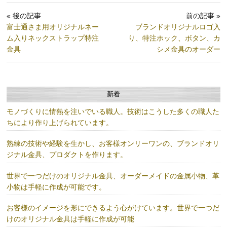
« 後の記事
前の記事 »
富士通さま用オリジナルネー
ブランドオリジナルロゴ入
ム入りネックストラップ特注
り、特注ホック、ボタン、カ
金具
シメ金具のオーダー
新着
モノづくりに情熱を注いでいる職人。技術はこうした多くの職人た
ちにより作り上げられています。
熟練の技術や経験を生かし、お客様オンリーワンの、ブランドオリ
ジナル金具、プロダクトを作ります。
世界で一つだけのオリジナル金具、オーダーメイドの金属小物、革
小物は手軽に作成が可能です。
お客様のイメージを形にできるよう心がけています。世界で一つだ
けのオリジナル金具は手軽に作成が可能