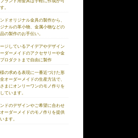
、ブランド用金具は手軽に作成が可
です。
ランドオリジナル金具の製作から、
リジナルの革小物、金属小物などの
成品の製作のお手伝い。
メージしているアイデアやデザイン
オーダーメイドのアクセサリーや金
、プロダクトまで自由に製作
客様の求める表現に一番近づけた形
完全オーダーメイドの生産方法で、
客さまにオンリーワンのモノ作りを
供しています。
ランドのデザインやご希望に合わせ
、オーダーメイドのモノ作りを提供
ています。