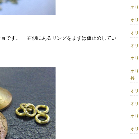
オ
オ
オ
チョです。 右側にあるリングをまずは仮止めしてい
オ
オ
オ
具
オ
オ
オ
オ