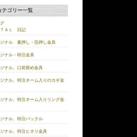
カテゴリー一覧
ログ
ＥＴＡＬ 日記
リジナル 素押し・箔押し金具
リジナル・特注金具
リジナル、口前留め金具
リジナル、特注ネーム入りのカギ金
リジナル、特注ネーム入りリング金
リジナル、特注バックル
リジナル、特注ヒネリ金具