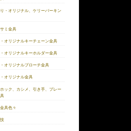
作り・オリジナル、ケリーバーキン
具
バサミ金具
注・オリジナルキーチェーン金具
注・オリジナルキーホルダー金具
注・オリジナルブローチ金具
注・オリジナル金具
注ホック、カシメ、引き手、プレー
金具
鍮金具色々
人技