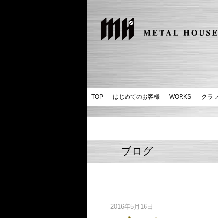
TOP
はじめてのお客様
WORKS
クラ
ブログ
2016年5月16日