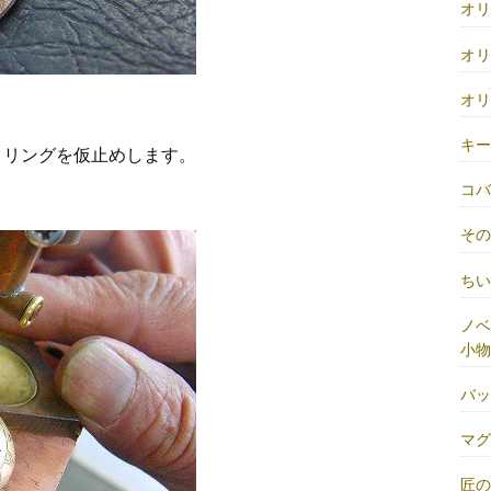
オ
オ
オ
キ
、リングを仮止めします。
コ
そ
ち
ノベ
小物
バ
マ
匠