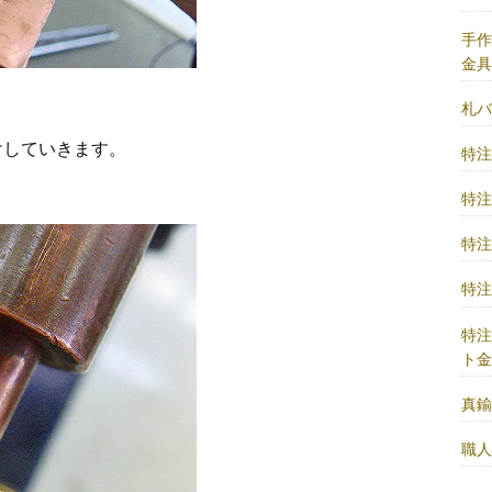
手
金
札
けしていきます。
特
特
特
特
特
ト
真
職