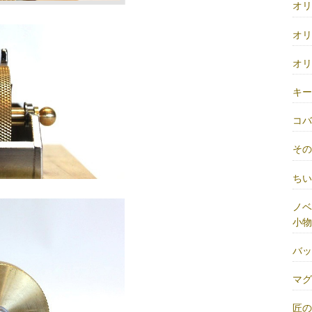
オ
オ
オ
キ
コ
そ
ち
ノベ
小物
バ
マ
匠