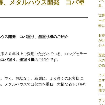
ン
得、メタルハウス開発 コバ塗
具
世
ー
軽
お
ハウス開発 コバ塗り、墨塗り機のご紹介
が
ジ
以来
３０年以上ご愛用いただいている
、ロングセラー
歴
の
コバ塗り、墨塗り機
のご紹介です。
人
の
イ
に、早く、無駄なく、綺麗に、より多くのお客様に、
ま
為、メタルハウスでは努力を重ね、大幅な値下げを行
具
能
ブ