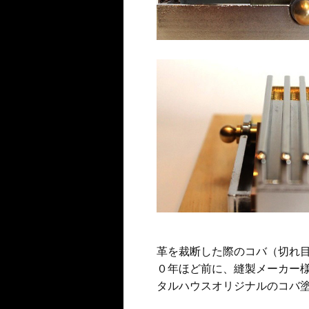
革
を
裁断した際
のコバ（切れ
０年ほど前に、縫製メーカー
タルハウスオリジナルのコバ