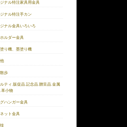
リジナル特注家具用金具
リジナル特注手カン
リジナル金具いろいろ
ーホルダー金具
バ塗り機、墨塗り機
の他
い散歩
ルティ.販促品.記念品.贈呈品.金属
.革小物
ッグハンガー金具
グネット金具
の技