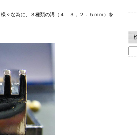
て様々な為に、３種類の溝（
４，３，２．５ｍｍ
）を
検
索: