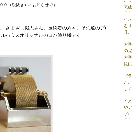
オ
０００（税抜き）のお知らせです。
完
イ
を
工、さまざま職人さん、技術者の方々、その道のプロ
具
タルハウスオリジナルのコバ塗り機です。
お
の
お
提
ブ
た
し
イ
や
プ