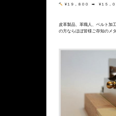
¥１９，８００ ➡︎ ¥１５，
皮革製品、革職人、ベルト加
の方ならほぼ皆様ご存知のメ