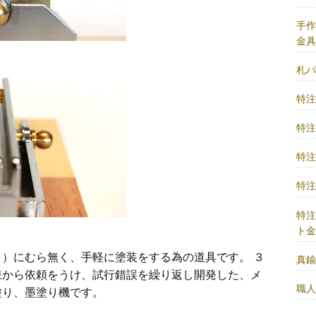
手
金
札
特
特
特
特
特
ト
目）
にむら無く、手軽に塗装をする為の道具です。 ３
真
様か
ら依頼をうけ、試行錯誤を繰り返し
開発した、メ
職
塗り、墨塗り機
です。