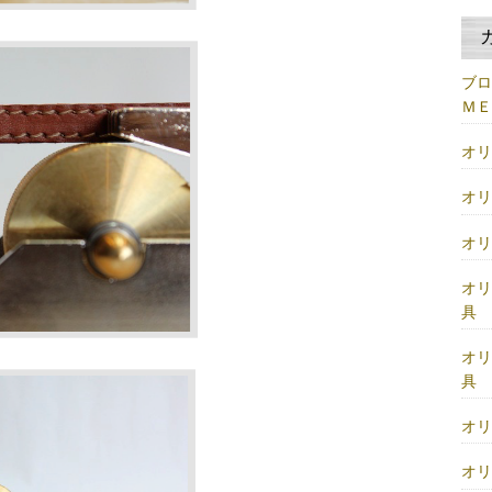
ブ
Ｍ
オ
オ
オ
オ
具
オ
具
オ
オ